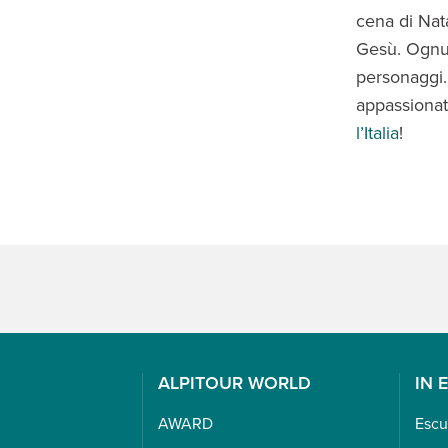
cena di Nata
Gesù. Ognun
personaggi. 
appassionat
l’Italia
!
ALPITOUR WORLD
IN 
AWARD
Escu