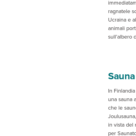
immediatame
ragnatele s
Ucraina e al
animali port
sull’albero
Sauna 
In Finlandia
una sauna a
che le saun
Joulusauna, 
in vista de
per Saunato