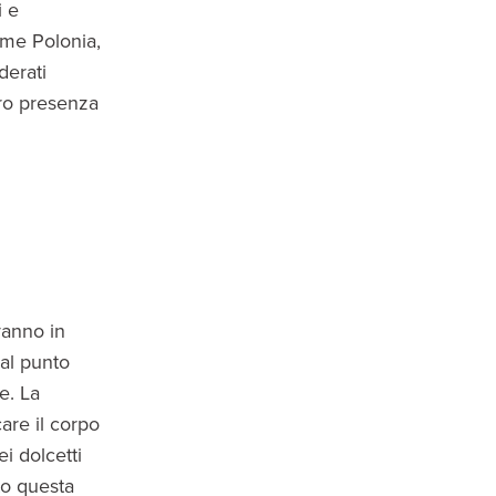
i e
ome Polonia,
derati
oro presenza
vanno in
 al punto
e. La
care il corpo
i dolcetti
to questa