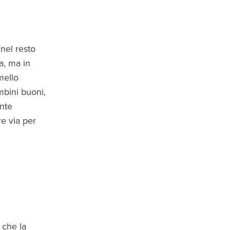
nel resto
a, ma in
mello
ambini buoni,
ente
e via per
 che la