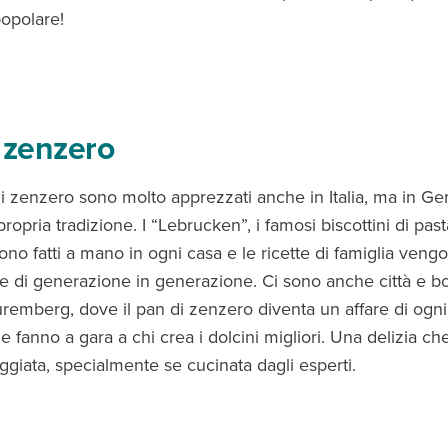
popolare!
 zenzero
i di zenzero sono molto apprezzati anche in Italia, ma in G
ropria tradizione. I “Lebrucken”, i famosi biscottini di past
ono fatti a mano in ogni casa e le ricette di famiglia veng
 di generazione in generazione. Ci sono anche città e b
uremberg, dove il pan di zenzero diventa un affare di ogni
ie fanno a gara a chi crea i dolcini migliori. Una delizia ch
ggiata, specialmente se cucinata dagli esperti.