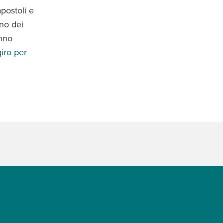
apostoli e
uno dei
anno
giro per