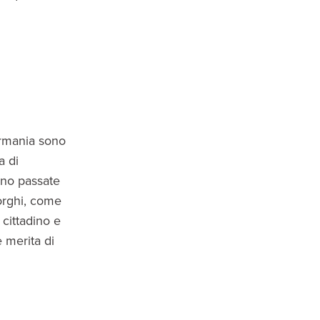
ermania sono
a di
ono passate
orghi, come
 cittadino e
e merita di