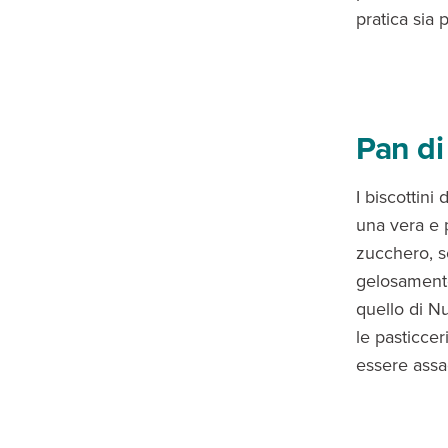
pratica sia 
Pan di
I biscottin
una vera e p
zucchero, s
gelosamente
quello di N
le pasticcer
essere assa