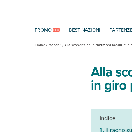
Vai al contenuto principale
PROMO
DESTINAZIONI
PARTENZ
NEW
Home
/
Racconti
/
Alla scoperta delle tradizioni natalizie in 
Alla sc
in giro
Indice
Il ragno su