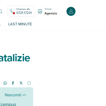
Trova
Chiamaci allo
Accedi o registrati all
0721.17231
Agenzia
L
LAST MINUTE
atalizie
Nascondi
Krampus