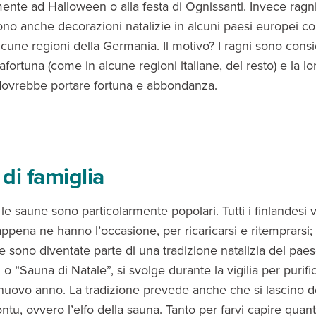
nte ad Halloween o alla festa di Ognissanti. Invece ragn
ono anche decorazioni natalizie in alcuni paesi europei c
cune regioni della Germania. Il motivo? I ragni sono consi
afortuna (come in alcune regioni italiane, del resto) e la l
 dovrebbe portare fortuna e abbondanza.
di famiglia
 le saune sono particolarmente popolari. Tutti i finlandesi 
ppena ne hanno l’occasione, per ricaricarsi e ritemprarsi;
e sono diventate parte di una tradizione natalizia del paes
o “Sauna di Natale”, si svolge durante la vigilia per purifi
l nuovo anno. La tradizione prevede anche che si lascino de
ntu, ovvero l’elfo della sauna. Tanto per farvi capire quan