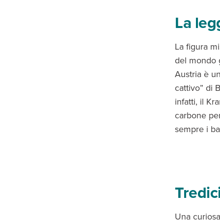
La le
La figura m
del mondo g
Austria è u
cattivo” di 
infatti, il 
carbone per
sempre i bam
Tredici
Una curiosa