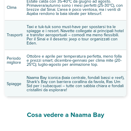
Estate calda con 35-40°C da giugno ad agosto.
Primavera/autunno sono i mesi perfetti (25-30°C), con
Clima
brezze dal Sinai. L'area è poco ventosa, ma i venti di
Aqaba rendono la baia ideale per kitesurf.
Taxi e tuk-tuk sono must-have per spostarsi tra le
spiagge e i resort. Navette collegate ai principali hotel
Trasporti
e transfer aeroportuali – comodi ma meno flessibili.
Per il Sinai e il deserto: jeep o tour organizzati con
Eden.
Ottobre e aprile per temperatura perfetta, meno folla
Periodo
e prezzi smart; dicembre-gennaio per clima mite (20-
migliore
25°C); luglio-agosto per animazione top.
Naama Bay iconica (baia centrale, fondali bassi e reef),
Shark's Bay con barriera corallina da favola, Ras Um
Spiagge
Sid per i subacquei – tutte con sabbia chiara e fondali
cristallini da esplorare!
Cosa vedere a Naama Bay