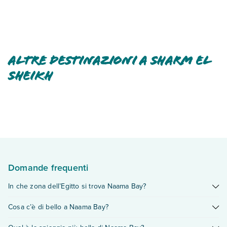
Altre destinazioni a Sharm el
Sheikh
Domande frequenti
In che zona dell’Egitto si trova Naama Bay?
Naama Bay
si trova a
Sharm El Sheikh,
nella penisola del
Cosa c’è di bello a Naama Bay?
Sinai,
affacciata sul
Mar Rosso
. Dista circa 15 minuti
dall’aeroporto internazionale di Sharm El Sheikh ed è una
Naama Bay
è nota soprattutto per la ricchezza della sua