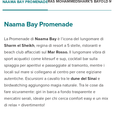
RAS MOHAMMED
SHARK'S BAY
OLD MA
NAAMA BAY PROMENADE
Naama Bay Promenade
La Promenade di
Naama Bay
è l’icona del lungomare di
Sharm el Sheikh
, regina di resort a 5 stelle, ristoranti e
beach club affacciati sul
Mar Rosso.
Il lungomare vibra di
sport acquatici come kitesurf e sup, cocktail bar sulla
spiaggia per aperitivi e passeggiate al tramonto, mentre i
locali sul mare si collegano al centro per cene egiziane
autentiche. Escursioni a cavallo tra le
dune del Sinai
e
birdwatching aggiungono magia naturale. Tra le cose da
fare sicuramente: giri in barca a fondo trasparente e
mercatini serali, ideale per chi cerca comfort easy e un mix
di relax + divertimento!