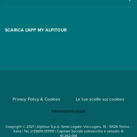
Offerte
Contatti
FAQ
Promo
Area riservata
Opzione Flexi
Racconti
SCARICA L'APP MY ALPITOUR
Assicurazioni
Condizioni generali di contratto
Partnership
App My Alpitour World
Documenti per l'espatrio
Parti e Riparti
Convenzioni
Trova un'agenzia
Viaggi di gruppo
Metodi di pagamento
Regole per viaggiare
Cataloghi
Privacy Policy & Cookies
Le tue scelte sui cookies
Mappa del sito
Informazioni Legali
Noleggio auto
Copyright © 2021 | Alpitour S.p.A. Sede Legale: Via Lugaro, 15 - 10126 Torino -
Italia | Tel. (+39)011.0171111 | Capitale Sociale sottoscritto e versato: €
91.262.014