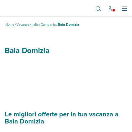
Vai al contenuto principale
Baia domizia
Apr
Home
/
Vacanze
/
Italia
/
Campania
/
Baia Domizia
Baia Domizia
Le migliori offerte per la tua vacanza a
Baia Domizia