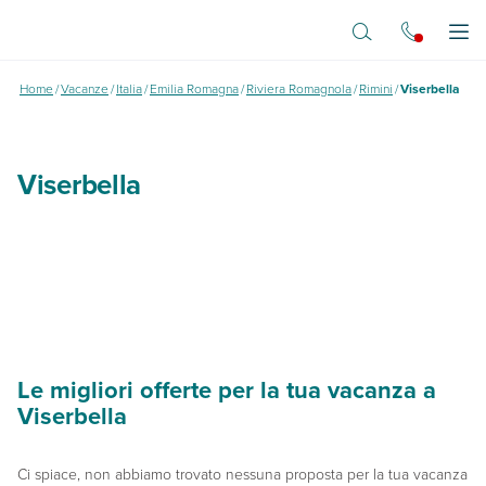
Vai al contenuto principale
Viserbella
Apr
Home
/
Vacanze
/
Italia
/
Emilia Romagna
/
Riviera Romagnola
/
Rimini
/
Viserbella
Viserbella
Le migliori offerte per la tua vacanza a
Viserbella
Ci spiace, non abbiamo trovato nessuna proposta per la tua vacanza