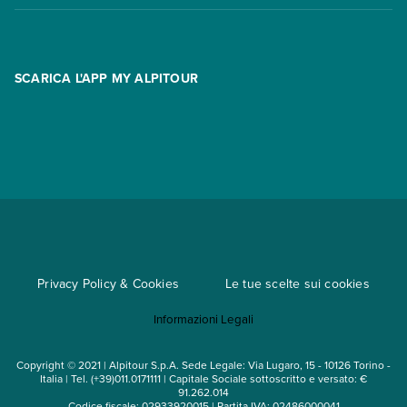
Contatti
FAQ
Promo
Area riservata
Opzione Flexi
Racconti
SCARICA L'APP MY ALPITOUR
Assicurazioni
Condizioni generali di contratto
Partnership
App My Alpitour World
Documenti per l'espatrio
Parti e Riparti
Convenzioni
Trova un'agenzia
Viaggi di gruppo
Metodi di pagamento
Regole per viaggiare
Cataloghi
Privacy Policy & Cookies
Le tue scelte sui cookies
Mappa del sito
Informazioni Legali
Noleggio auto
Copyright © 2021 | Alpitour S.p.A. Sede Legale: Via Lugaro, 15 - 10126 Torino -
Italia | Tel. (+39)011.0171111 | Capitale Sociale sottoscritto e versato: €
91.262.014
Codice fiscale: 02933920015 | Partita IVA: 02486000041