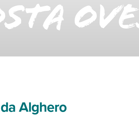
osta Ove
 da Alghero