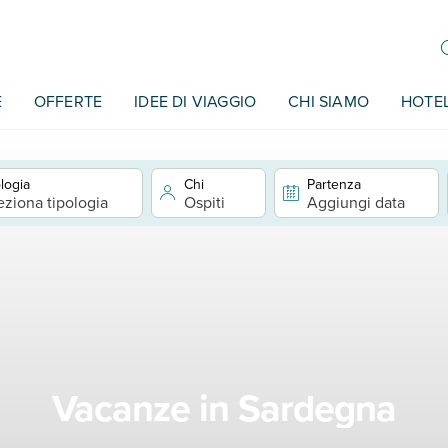
E
OFFERTE
IDEE DI VIAGGIO
CHI SIAMO
HOTE
logia
Chi
Partenza
eziona tipologia
Ospiti
Aggiungi data
Vacanze in Sardegna