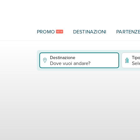
Vai al contenuto principale
PROMO
DESTINAZIONI
PARTENZ
NEW
Destinazione
Tipo
Dove vuoi andare?
Sel