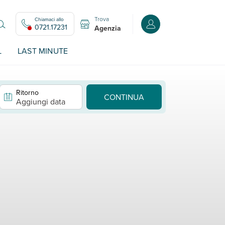
Trova
Chiamaci allo
Accedi o registrati all
0721.17231
Agenzia
L
LAST MINUTE
Ritorno
CONTINUA
Aggiungi data