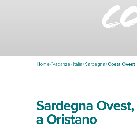
C
Home
/
Vacanze
/
Italia
/
Sardegna
/
Costa Ovest
Sardegna Ovest,
a Oristano