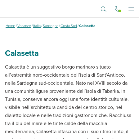
Vai al contenuto principale
Calasetta
Apr
Home
/
Vacanze
/
Italia
/
Sardegna
/
Costa Sud
/
Calasetta
Calasetta
Calasetta è un suggestivo borgo marinaro situato
all’estremità nord-occidentale dell’isola di Sant’Antioco,
nella Sardegna sud-occidentale. Nato nel XVIII secolo da
una comunità ligure proveniente dall’isola di Tabarka, in
Tunisia, conserva ancora oggi una forte identità culturale,
visibile nell’architettura candida del centro storico, nel
dialetto locale e nelle tradizioni gastronomiche. Racchiusa
tra il blu del mare e le tinte calde della macchia
mediterranea, Calasetta affascina con il suo ritmo lento, il