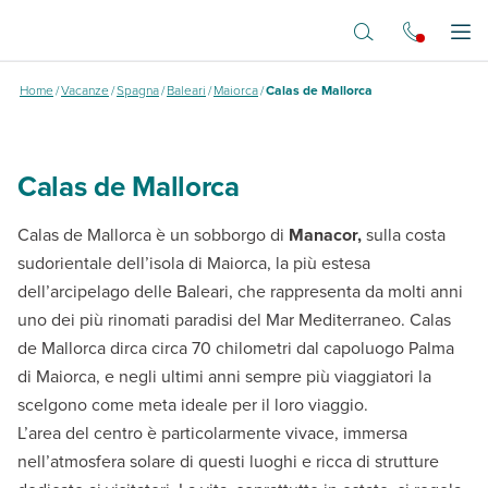
Vai al contenuto principale
Calas de Mallorca
Apr
Home
/
Vacanze
/
Spagna
/
Baleari
/
Maiorca
/
Calas de Mallorca
Calas de Mallorca
Calas de Mallorca è un sobborgo di
Manacor,
sulla costa
sudorientale dell’isola di Maiorca, la più estesa
dell’arcipelago delle Baleari, che rappresenta da molti anni
uno dei più rinomati paradisi del Mar Mediterraneo. Calas
de Mallorca dirca circa 70 chilometri dal capoluogo Palma
di Maiorca, e negli ultimi anni sempre più viaggiatori la
scelgono come meta ideale per il loro viaggio.
L’area del centro è particolarmente vivace, immersa
nell’atmosfera solare di questi luoghi e ricca di strutture