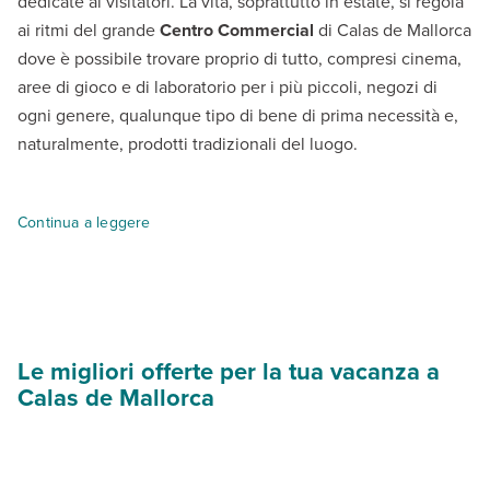
dedicate ai visitatori. La vita, soprattutto in estate, si regola
ai ritmi del grande
Centro Commercial
di Calas de Mallorca
dove è possibile trovare proprio di tutto, compresi cinema,
aree di gioco e di laboratorio per i più piccoli, negozi di
ogni genere, qualunque tipo di bene di prima necessità e,
naturalmente, prodotti tradizionali del luogo.
Il centro è delimitato lungo la costa da un esteso
lungomare
d
Continua a leggere
La costa è ricca di spiagge, tutte agevolmente accessibili dal
Per chi preferisce invece scoprire i segreti del mare senza fa
Le migliori offerte per la tua vacanza a
Calas de Mallorca