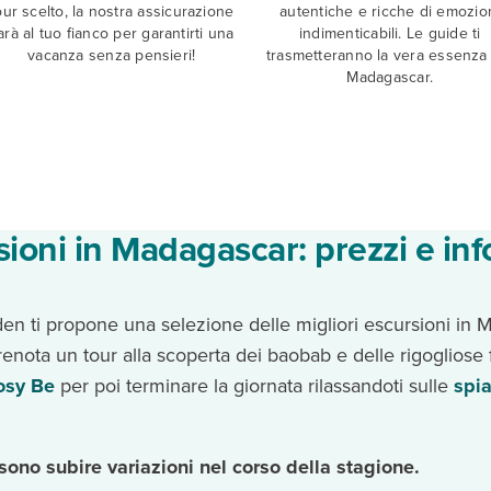
our scelto, la nostra assicurazione
autentiche e ricche di emozio
arà al tuo fianco per garantirti una
indimenticabili. Le guide ti
vacanza senza pensieri!
trasmetteranno la vera essenza
Madagascar.
sioni in Madagascar: prezzi e in
en ti propone una selezione delle migliori escursioni in 
renota un tour alla scoperta dei baobab e delle rigogliose 
osy Be
per poi terminare la giornata rilassandoti sulle
spi
no subire variazioni nel corso della stagione.