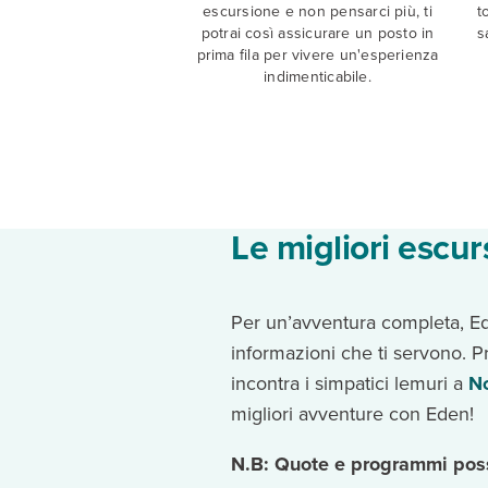
escursione e non pensarci più, ti
t
potrai così assicurare un posto in
s
prima fila per vivere un'esperienza
indimenticabile.
Le migliori escur
Per un’avventura completa, Ed
informazioni che ti servono. P
incontra i simpatici lemuri a
N
migliori avventure con Eden!
N.B: Quote e programmi posso