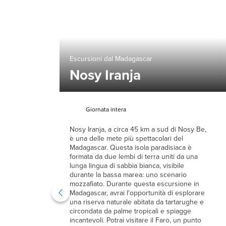
Escursioni dal Madagascar
Nosy Iranja
Giornata intera
Nosy Iranja, a circa 45 km a sud di Nosy Be,
è una delle mete più spettacolari del
Madagascar. Questa isola paradisiaca è
formata da due lembi di terra uniti da una
lunga lingua di sabbia bianca, visibile
durante la bassa marea: uno scenario
mozzafiato. Durante questa escursione in
Madagascar, avrai l'opportunità di esplorare
una riserva naturale abitata da tartarughe e
circondata da palme tropicali e spiagge
incantevoli. Potrai visitare il Faro, un punto