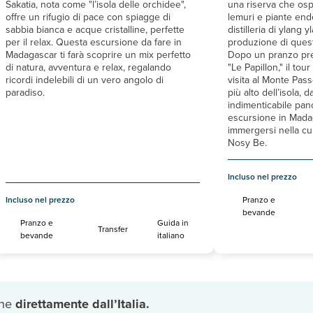
Sakatia, nota come "l’isola delle orchidee",
una riserva che osp
offre un rifugio di pace con spiagge di
lemuri e piante end
sabbia bianca e acque cristalline, perfette
distilleria di ylang 
per il relax. Questa escursione da fare in
produzione di ques
Madagascar ti farà scoprire un mix perfetto
Dopo un pranzo press
di natura, avventura e relax, regalando
"Le Papillon," il to
ricordi indelebili di un vero angolo di
visita al Monte Pass
paradiso.
più alto dell’isola, 
indimenticabile pa
escursione in Mada
immergersi nella cu
Nosy Be.
Incluso nel prezzo
Incluso nel prezzo
Pranzo e
bevande
Pranzo e
Guida in
Transfer
bevande
italiano
one
direttamente dall’Italia.