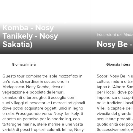
Escursioni dal Madagascar
Tour 3 isole (Nosy
Komba - Nosy
Tanikely - Nosy
Escursioni dal Mad
Sakatia)
Nosy Be -
Giornata intera
Giornata intera
Questo tour combina tre isole mozzafiato in
Scopri Nosy Be in 
un'unica, straordinaria escursione in
cultura, natura e tra
Madagascar. Nosy Komba, ricca di
tappa è l’Albero Sac
vegetazione e popolata da lemuri,
per i locali, dove p
camaleonti e tartarughe, ti accoglie con i
imponenza e scopri
suoi villaggi di pescatori e i mercati artigianali
nelle tradizioni loca
dove potrai acquistare oggetti unici in legno
Ville, la capitale del
e rafia. Proseguendo verso Nosy Tanikely, ti
vivacità del grande
aspetta un paradiso per lo snorkeling, con
acquistare prodotti 
tartarughe marine, stelle marine e una vasta
quotidianità del po
varietà di pesci tropicali colorati. Infine, Nosy
Successivamente, vi