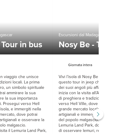
agascar
Escursioni dal Madagascar
 Tour in bus
Nosy Be - Tour in je
Giornata intera
un viaggio che unisce
Vivi l’isola di Nosy Be in modo dinamico
dizioni locali. La prima
questo tour in jeep che ti porta alla scop
ro, un simbolo spirituale
dei suoi angoli più affascinanti. La giorna
otrai ammirare la sua
inizia con la visita all’Albero Sacro, un lu
re la sua importanza
di preghiera e tradizioni spirituali. Prose
li. Prosegui verso Hell
verso Hell Ville, dove potrai esplorare il
l’isola, e immergiti nella
grande mercato locale, acquistare oggett
 mercato, dove potrai
artigianali e immergerti nella vita quotidi
artigianali e osservare la
del popolo malgascio. Il tour continua al
polo malgascio.
Lemuria Land Park, dove avrai l’opportun
sita il Lemuria Land Park,
di osservare lemuri, rettili e piante