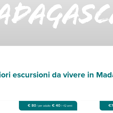
ADAGASC
iori escursioni da vivere in Ma
€ 80
€ 40
€
/ per adulto
/ <12 anni