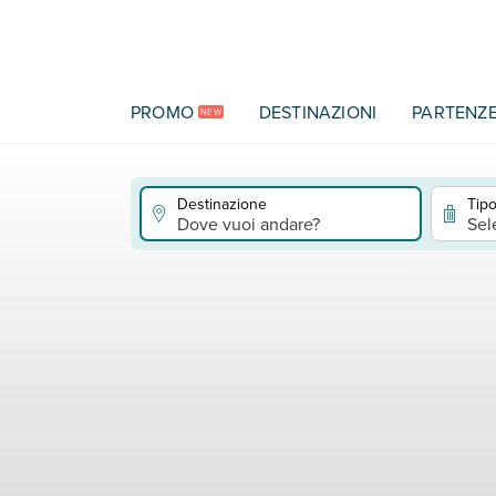
Vai al contenuto principale
PROMO
DESTINAZIONI
PARTENZ
NEW
Destinazione
Tipo
Dove vuoi andare?
Sel