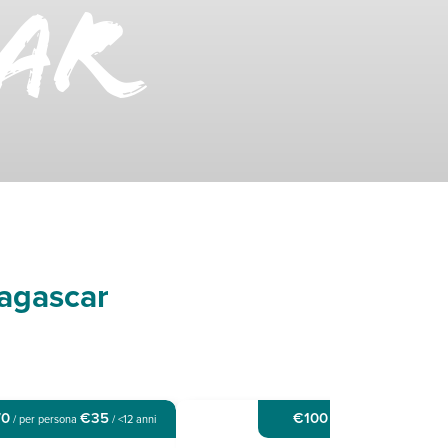
AR
dagascar
70
€35
€100
€50
/ per persona
/ <12 anni
/ per persona
/ <1