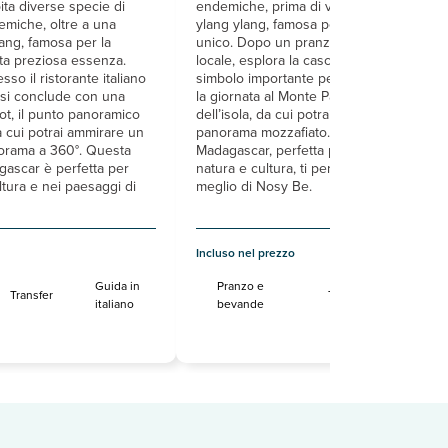
ita diverse specie di
endemiche, prima di visitare la distilleria 
emiche, oltre a una
ylang ylang, famosa per il suo profumo
ylang, famosa per la
unico. Dopo un pranzo in un ristorante
ta preziosa essenza.
locale, esplora la cascata sacra, un altro
o il ristorante italiano
simbolo importante per i malgasci. Concl
ur si conclude con una
la giornata al Monte Passot, il punto più a
ot, il punto panoramico
dell’isola, da cui potrai ammirare un
da cui potrai ammirare un
panorama mozzafiato. Questa escursione
norama a 360°. Questa
Madagascar, perfetta per chi ama combi
gascar è perfetta per
natura e cultura, ti permetterà di scoprire 
ltura e nei paesaggi di
meglio di Nosy Be.
Incluso nel prezzo
Guida in
Pranzo e
Guida 
Transfer
Transfer
italiano
bevande
italian