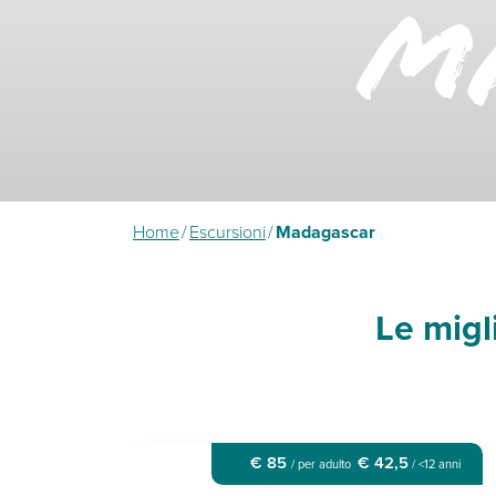
M
Home
/
Escursioni
/
Madagascar
Le migl
€ 85
€ 42,5
/ per adulto
/ <12 anni