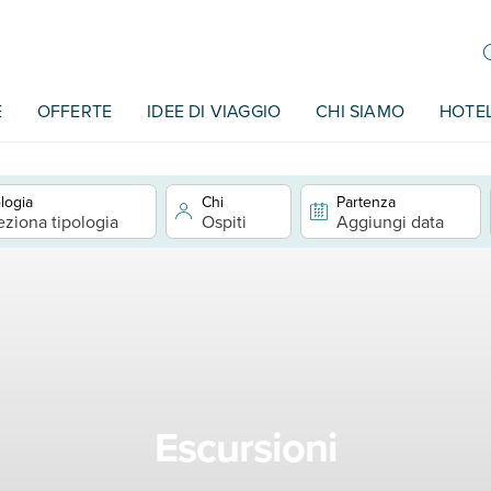
E
OFFERTE
IDEE DI VIAGGIO
CHI SIAMO
HOTE
logia
Chi
Partenza
eziona tipologia
Ospiti
Aggiungi data
Escursioni