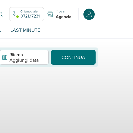
Trova
Chiamaci allo
Accedi o registrati all
0721.17231
Agenzia
L
LAST MINUTE
Ritorno
CONTINUA
Aggiungi data