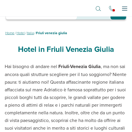
Vai al contenuto principale
Destinazione
Dove vuoi andare?
Apr
Hotel in Friuli
Venezia Giulia
Home
/
Hotel
/
Italia
/
Friuli venezia giulia
Hotel in Friuli Venezia Giulia
Alla scoperta di una regione ricca di tutto:
piatti tipici, motori e balli per ogni età.
Hai bisogno di andare nel
Friuli-Venezia Giulia
, ma non sai
ancora quali strutture scegliere per il tuo soggiorno? Niente
paura: ti aiutiamo noi! Questa affascinante regione italiana
affacciata sul mare Adriatico è famosa soprattutto per i suoi
piccoli borghi tutti da scoprire, le grandi vallate per godere
a pieno di attimi di relax e i parchi naturali per immergerti
completamente nella natura. Inoltre, oltre che da un punto
di vista paesaggistico, scoprirai che ha molto da offrire ai
suoi visitatori anche in merito a siti storici e luoghi culturali