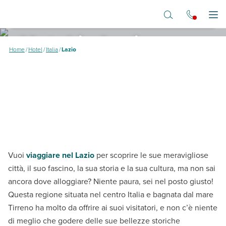
Vai al contenuto principale
Destinazione
Dove vuoi andare?
Apr
Hotel in Lazio
Home
/
Hotel
/
Italia
/
Lazio
Alla scoperta della regione con la capitale
Vuoi
viaggiare nel Lazio
per scoprire le sue meravigliose
città, il suo fascino, la sua storia e la sua cultura, ma non sai
ancora dove alloggiare? Niente paura, sei nel posto giusto!
Questa regione situata nel centro Italia e bagnata dal mare
Tirreno ha molto da offrire ai suoi visitatori, e non c’è niente
di meglio che godere delle sue bellezze storiche