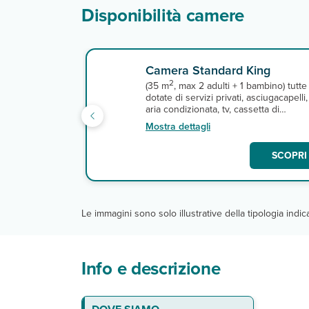
Disponibilità camere
Camera Standard King
2
(35 m
, max 2 adulti + 1 bambino) tutte
dotate di servizi privati, asciugacapelli,
aria condizionata, tv, cassetta di
sicurezza, ferro e asse da stiro e
Mostra dettagli
connessione wi-fi gratuita. A
pagamento, minibar e servizio in
SCOPRI 
camera. NB: in caso di 3° pax bambino
in camera doppia non è previsto letto
aggiunto.
Le immagini sono solo illustrative della tipologia indi
Info e descrizione
La spiaggia
Le camere
Ristoranti e bar
Servizi
Sport