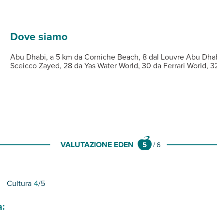
, in parte attrezzata con ombrelloni e lettini a pagamento e in pa
te con cucina italiana e pizza.
osizione degli ospiti (teli mare non disponibili), connessione wi-fi
acapelli, aria condizionata, tv, cassetta di sicurezza, ferro e as
Dove siamo
Abu Dhabi, a 5 km da Corniche Beach, 8 dal Louvre Abu Dhabi
Sceicco Zayed, 28 da Yas Water World, 30 da Ferrari World, 32
VALUTAZIONE EDEN
5
/
6
Cultura
4
/5
a: