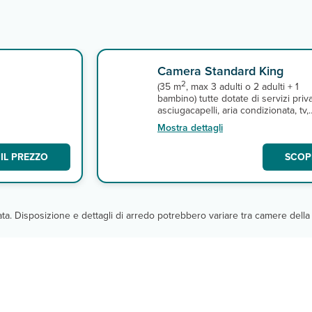
Camera Standard King
2
(35 m
, max 3 adulti o 2 adulti + 1
bambino) tutte dotate di servizi priva
asciugacapelli, aria condizionata, tv,
cassetta di sicurezza, ferro e asse 
Mostra dettagli
stiro e connessione wi-fi gratuita. A
pagamento, minibar e servizio in
IL PREZZO
SCOPR
camera.
cata. Disposizione e dettagli di arredo potrebbero variare tra camere della 