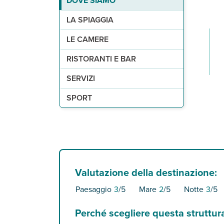
DOVE SIAMO
2
di sabbia, la più vicina è Corniche beach, a 5 km
335 camere (35 m
a pagamento, 1 ristorante a buffet e uno à la car
1 piccola piscina con ombrelloni e lettini a disp
palestra.
) con servizi privati, asciug
LA SPIAGGIA
LE CAMERE
RISTORANTI E BAR
SERVIZI
SPORT
Valutazione della destinazione:
Paesaggio
3
/5
Mare
2
/5
Notte
3
/5
Perché scegliere questa struttur