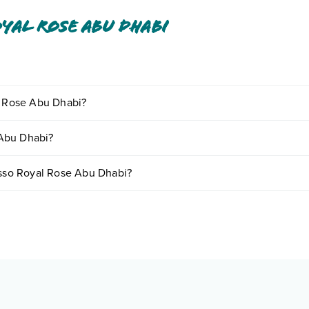
yal Rose Abu Dhabi
i o a pagamento tra cui: ombrelloni in piscina.
al Rose Abu Dhabi?
o e descrizione
".
iornando presso Royal Rose Abu Dhabi. Scoprile tutte nella
sezione de
 Abu Dhabi?
n base a vari fattori (per es. date, condizioni dell'hotel, ecc). Per cons
resso Royal Rose Abu Dhabi?
gie di camere: