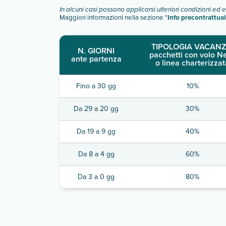
Scopri tutti i dettagli nel paragrafo dedicato "
Inf
In alcuni casi possono applicarsi ulteriori condizioni ed 
Maggiori informazioni nella sezione "
Info precontrattual
TIPOLOGIA VACANZ
N. GIORNI
pacchetti con volo N
ante partenza
o linea charterizzat
Fino a 30 gg
10%
Da 29 a 20 gg
30%
Da 19 a 9 gg
40%
Da 8 a 4 gg
60%
Da 3 a 0 gg
80%