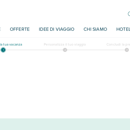
E
OFFERTE
IDEE DI VIAGGIO
CHI SIAMO
HOTE
a tua vacanza
Personalizza il tuo viaggio
Concludi la p