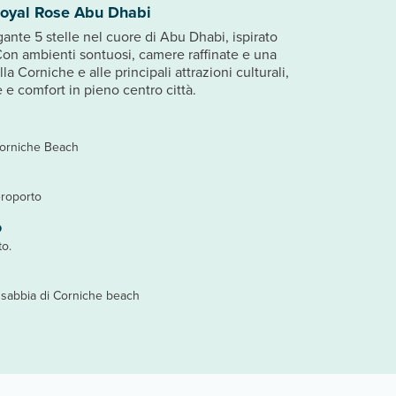
Royal Rose Abu Dhabi
ante 5 stelle nel cuore di Abu Dhabi, ispirato
 Con ambienti sontuosi, camere raffinate e una
la Corniche e alle principali attrazioni culturali,
 e comfort in pieno centro città.
Corniche Beach
eroporto
o
to.
i sabbia di Corniche beach