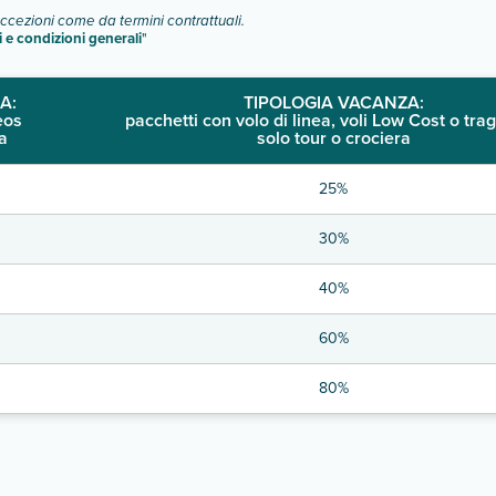
o e descrizione
".
eccezioni come da termini contrattuali.
i e condizioni generali
"
A:
TIPOLOGIA VACANZA:
eos
pacchetti con volo di linea, voli Low Cost o trag
a
solo tour o crociera
25%
30%
40%
60%
80%