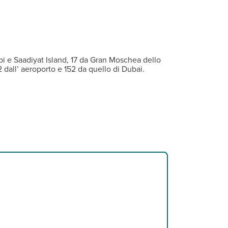
rte libera
 gratuita anche nelle aree comuni e sala fitness.
se da stiro e connessione wi-fi gratuita. A pagamento, minibar. So
 e Saadiyat Island, 17 da Gran Moschea dello
 dall’ aeroporto e 152 da quello di Dubai.