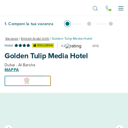
Vai al contenuto principale
Apr
1
.
Componi la tua vacanza
Vacanze
/
Emirati Arabi Uniti
/
Golden Tulip Media Hotel
Hotel
ESCLUSIVA
4,3
(
372
)
Golden Tulip Media Hotel
Dubai - Al Barsha
MAPPA