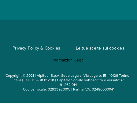
Convenzioni
Trova un'agenzia
Viaggi di gruppo
Metodi di pagamento
Regole per viaggiare
Cataloghi
Privacy Policy & Cookies
Le tue scelte sui cookies
Mappa del sito
Informazioni Legali
Noleggio auto
Copyright © 2021 | Alpitour S.p.A. Sede Legale: Via Lugaro, 15 - 10126 Torino -
Italia | Tel. (+39)011.0171111 | Capitale Sociale sottoscritto e versato: €
91.262.014
Codice fiscale: 02933920015 | Partita IVA: 02486000041