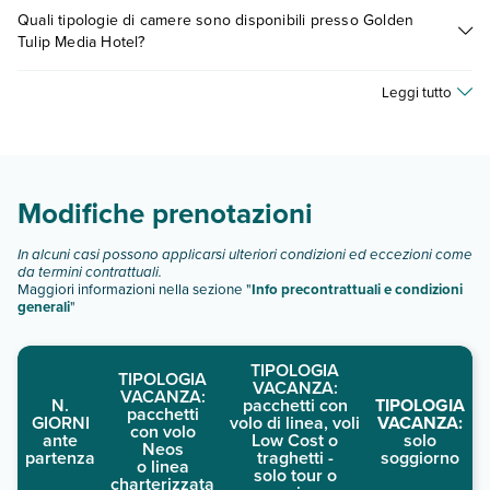
I prezzi di Golden Tulip Media Hotel possono variare in base a
Quali tipologie di camere sono disponibili presso Golden
vari fattori (per es. date, condizioni dell'hotel, ecc). Per
Tulip Media Hotel?
consultare i prezzi, compila il motore di ricerca e scegli
quando partire.
Golden Tulip Media Hotel dispone di diverse tipologie di
Leggi tutto
camere:
camera standard
camera deluxe
camera deluxe
Modifiche prenotazioni
Scopri tutti i dettagli nel paragrafo dedicato "
Info e
descrizione
".
In alcuni casi possono applicarsi ulteriori condizioni ed eccezioni come
da termini contrattuali.
Maggiori informazioni nella sezione "
Info precontrattuali e condizioni
generali
"
TIPOLOGIA
TIPOLOGIA
VACANZA:
VACANZA:
N.
pacchetti con
TIPOLOGIA
pacchetti
GIORNI
volo di linea, voli
VACANZA:
con volo
ante
Low Cost o
solo
Neos
partenza
traghetti -
soggiorno
o linea
solo tour o
charterizzata