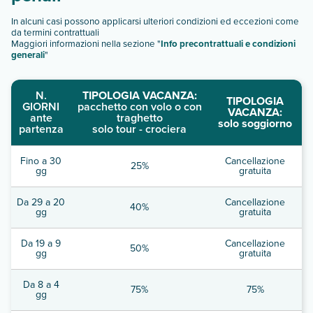
In alcuni casi possono applicarsi ulteriori condizioni ed eccezioni come
da termini contrattuali
Maggiori informazioni nella sezione "
Info precontrattuali e condizioni
generali
"
N.
TIPOLOGIA VACANZA:
TIPOLOGIA
GIORNI
pacchetto con volo o con
VACANZA:
ante
traghetto
solo soggiorno
partenza
solo tour - crociera
Fino a 30
Cancellazione
25%
gg
gratuita
Da 29 a 20
Cancellazione
40%
gg
gratuita
Da 19 a 9
Cancellazione
50%
gg
gratuita
Da 8 a 4
75%
75%
gg