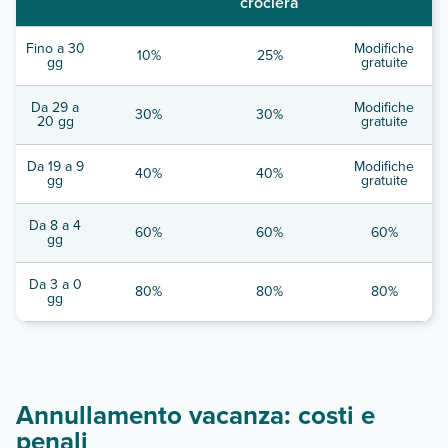
crociera
Fino a 30
Modifiche
10%
25%
gg
gratuite
Da 29 a
Modifiche
30%
30%
20 gg
gratuite
Da 19 a 9
Modifiche
40%
40%
gg
gratuite
Da 8 a 4
60%
60%
60%
gg
Da 3 a 0
80%
80%
80%
gg
Annullamento vacanza: costi e
penali