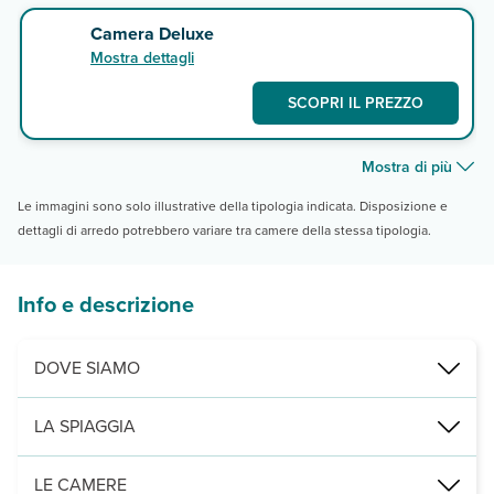
Camera Deluxe
Mostra dettagli
SCOPRI IL PREZZO
Mostra di più
Le immagini sono solo illustrative della tipologia indicata. Disposizione e
dettagli di arredo potrebbero variare tra camere della stessa tipologia.
Info e descrizione
DOVE SIAMO
Barsha Heights, 7 km da Black Palace Public Beach Barasti Beach, 6
LA SPIAGGIA
di sabbia, libera e non attrezzata Black Palace Public Beach a 7 km
LE CAMERE