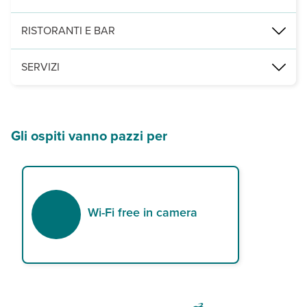
288 camere (25m²) con servizi privati,aria condizionata, tv satell
RISTORANTI E BAR
un ristorante principale, il Symphoney, per la colazione e, a paga
SERVIZI
una piscina attrezzata con ombrelloni e lettini a disposizione dei
Gli ospiti vanno pazzi per
Wi-Fi free in camera