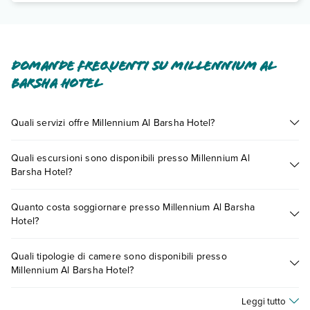
Domande frequenti su Millennium Al
Barsha Hotel
Quali servizi offre Millennium Al Barsha Hotel?
Millennium Al Barsha Hotel offre diversi servizi inclusi o a
Quali escursioni sono disponibili presso Millennium Al
pagamento tra cui: massaggi, ombrelloni in piscina, lavanderia.
Barsha Hotel?
Scopri tutti i dettagli nel paragrafo dedicato "
Info e
descrizione
".
Tante sono le escursioni che potrai vivere soggiornando
Quanto costa soggiornare presso Millennium Al Barsha
presso Millennium Al Barsha Hotel. Scoprile tutte nella
Hotel?
sezione dedicata
o contatta il call center chiamando il numero
0721.17231 o
prenotando un appuntamento
.
I prezzi di Millennium Al Barsha Hotel possono variare in base
Quali tipologie di camere sono disponibili presso
a vari fattori (per es. date, condizioni dell'hotel, ecc). Per
Millennium Al Barsha Hotel?
consultare i prezzi, compila il motore di ricerca e scegli
quando partire.
Millennium Al Barsha Hotel dispone di diverse tipologie di
Leggi tutto
camere: