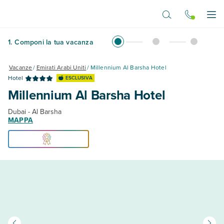
Vai al contenuto principale
Apr
1
.
Componi la tua vacanza
Vacanze
/
Emirati Arabi Uniti
/
Millennium Al Barsha Hotel
Hotel
ESCLUSIVA
Millennium Al Barsha Hotel
Dubai - Al Barsha
MAPPA