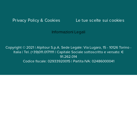
Regole per viaggiare
Cataloghi
Privacy Policy & Cookies
Le tue scelte sui cookies
Mappa del sito
Informazioni Legali
Noleggio auto
Copyright © 2021 | Alpitour S.p.A. Sede Legale: Via Lugaro, 15 - 10126 Torino -
Italia | Tel. (+39)011.0171111 | Capitale Sociale sottoscritto e versato: €
91.262.014
Codice fiscale: 02933920015 | Partita IVA: 02486000041