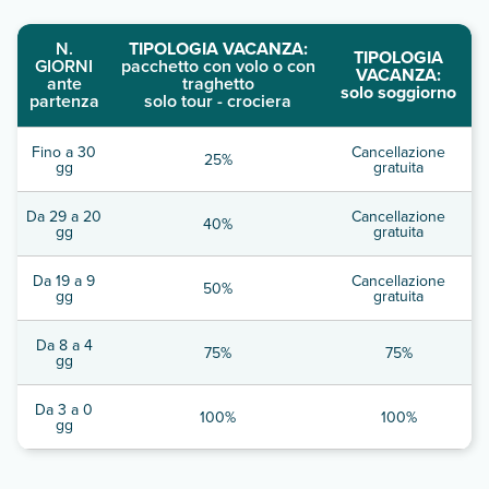
N.
TIPOLOGIA VACANZA:
TIPOLOGIA
GIORNI
pacchetto con volo o con
VACANZA:
ante
traghetto
solo soggiorno
partenza
solo tour - crociera
Fino a 30
Cancellazione
25%
gg
gratuita
Da 29 a 20
Cancellazione
40%
gg
gratuita
Da 19 a 9
Cancellazione
50%
gg
gratuita
Da 8 a 4
75%
75%
gg
Da 3 a 0
100%
100%
gg