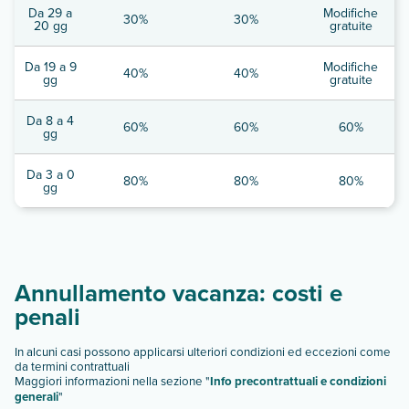
Da 29 a
Modifiche
30%
30%
20 gg
gratuite
Da 19 a 9
Modifiche
40%
40%
gg
gratuite
Da 8 a 4
60%
60%
60%
gg
Da 3 a 0
80%
80%
80%
gg
Annullamento vacanza: costi e
penali
In alcuni casi possono applicarsi ulteriori condizioni ed eccezioni come
da termini contrattuali
Maggiori informazioni nella sezione "
Info precontrattuali e condizioni
generali
"