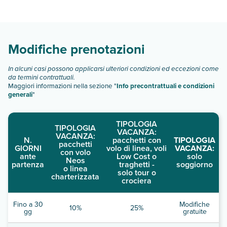
camera deluxe
camera deluxe
camera superior
Modifiche prenotazioni
camera superior
suite premium
suite premium
In alcuni casi possono applicarsi ulteriori condizioni ed eccezioni come
appartamento executive
da termini contrattuali.
appartamento executive
Maggiori informazioni nella sezione "
Info precontrattuali e condizioni
generali
"
Scopri tutti i dettagli nel paragrafo dedicato "
Info e
descrizione
".
TIPOLOGIA
TIPOLOGIA
VACANZA:
VACANZA:
N.
pacchetti con
TIPOLOGIA
pacchetti
GIORNI
volo di linea, voli
VACANZA:
con volo
ante
Low Cost o
solo
Neos
partenza
traghetti -
soggiorno
o linea
solo tour o
charterizzata
crociera
Fino a 30
Modifiche
10%
25%
gg
gratuite