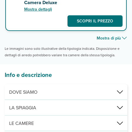
Camera Deluxe
Mostra dettagli
SCOPRI IL PREZZO
Mostra di più
Le immagini sono solo illustrative della tipologia indicata. Disposizione e
dettagli di arredo potrebbero variare tra camere della stessa tipologia.
Info e descrizione
DOVE SIAMO
Al Barsha Heights, di fronte al Mall of the Emirates, 5km da JBR e 
LA SPIAGGIA
spiaggia pubblica di JBR e Dubai Marina a 5 km, in parte libera e 
LE CAMERE