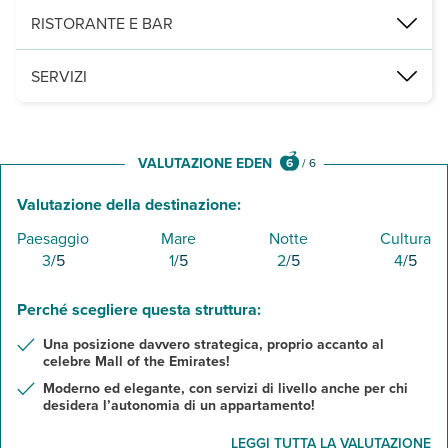
408 unità tra camere e appartamenti perfettamente arredati. Tutt
RISTORANTE E BAR
a pagamento, un lounge bar nella lobby e 2 ristoranti di cui un ris
SERVIZI
1 piscina esterna con ombrelloni e lettini a disposizione, conness
VALUTAZIONE EDEN
6
/
6
Valutazione della destinazione:
Paesaggio
Mare
Notte
Cultura
3
/5
1
/5
2
/5
4
/5
Perché scegliere questa struttura:
Una posizione davvero strategica, proprio accanto al
celebre Mall of the Emirates!
Moderno ed elegante, con servizi di livello anche per chi
desidera l’autonomia di un appartamento!
LEGGI TUTTA LA VALUTAZIONE