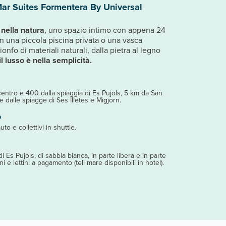
ar Suites Formentera By Universal
nella natura
, uno spazio intimo con appena 24
on una piccola piscina privata o una vasca
onfo di materiali naturali, dalla pietra al legno
il lusso è nella semplicità.
centro e 400 dalla spiaggia di Es Pujols, 5 km da San
 dalle spiagge di Ses Illetes e Migjorn.
o
uto e collettivi in shuttle.
i Es Pujols, di sabbia bianca, in parte libera e in parte
 e lettini a pagamento (teli mare disponibili in hotel).