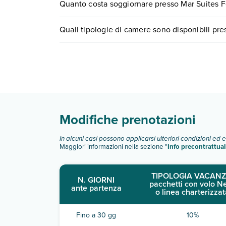
Quanto costa soggiornare presso Mar Suites 
center chiamando il numero 0721.17231 o
preno
I prezzi di Mar Suites Formentera By Universal Be
Quali tipologie di camere sono disponibili pr
il motore di ricerca e scegli quando partire.
Mar Suites Formentera By Universal Beach Hotel
studio giardino con piscina
suite giardino con piscina:
camera sky suite:
Scopri tutti i dettagli nel paragrafo dedicato "
Inf
Modifiche prenotazioni
In alcuni casi possono applicarsi ulteriori condizioni ed 
Maggiori informazioni nella sezione "
Info precontrattual
TIPOLOGIA VACANZ
N. GIORNI
pacchetti con volo N
ante partenza
o linea charterizzat
Fino a 30 gg
10%