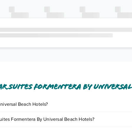
r Suites Formentera By Universal
Universal Beach Hotels?
fre diversi servizi inclusi o a pagamento tra cui: wi-fi free, wi-fi in c
Suites Formentera By Universal Beach Hotels?
o e descrizione
".
iornando presso Mar Suites Formentera By Universal Beach Hotels. Sco