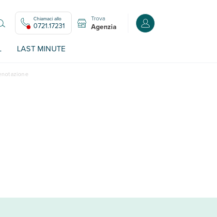
Trova
Chiamaci allo
Accedi o registrati all
0721.17231
Agenzia
L
LAST MINUTE
renotazione