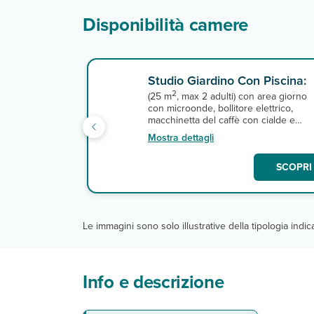
Disponibilità camere
Studio Giardino Con Piscina:
2
(25 m
, max 2 adulti) con area giorno
con microonde, bollitore elettrico,
macchinetta del caffè con cialde e
minifrigo, servizi privati, asciugacapelli,
Mostra dettagli
smart tv, aria condizionata, cassetta di
sicurezza e giardino con amaca e
SCOPRI 
piccola piscina privata. Gli studio sono
sempre a piano terra.
Le immagini sono solo illustrative della tipologia indi
Info e descrizione