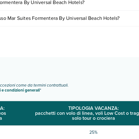
Formentera By Universal Beach Hotels?
tando un appuntamento
.
ach Hotels possono variare in base a vari fattori (per es. date, condizio
esso Mar Suites Formentera By Universal Beach Hotels?
s dispone di diverse tipologie di camere:
o e descrizione
".
eccezioni come da termini contrattuali.
i e condizioni generali
"
A:
TIPOLOGIA VACANZA:
eos
pacchetti con volo di linea, voli Low Cost o trag
a
solo tour o crociera
25%