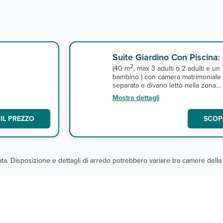
Suite Giardino Con Piscina:
2
(40 m
, max 3 adulti o 2 adulti e un
bambino ) con camera matrimoniale
separata e divano letto nella zona
giorno con area giorno con microo
Mostra dettagli
bollitore elettrico, macchinetta del c
con cialde e minifrigo, servizi privati
IL PREZZO
SCOPR
asciugacapelli, smart tv, aria
condizionata, cassetta di sicurezza 
giardino con amaca e piccola piscin
privata. Le suite giardino sono sem
a piano terra.
cata. Disposizione e dettagli di arredo potrebbero variare tra camere della 