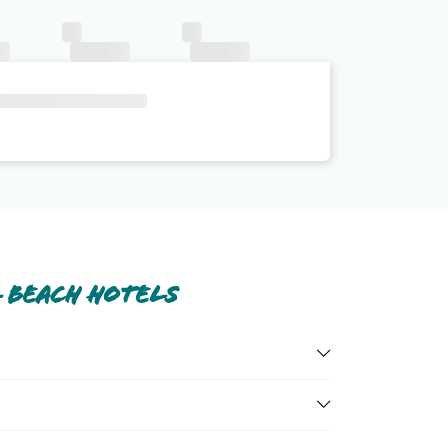
 Beach Hotels
amera, teli mare in piscina.
prile tutte nella
sezione dedicata
o contatta il call