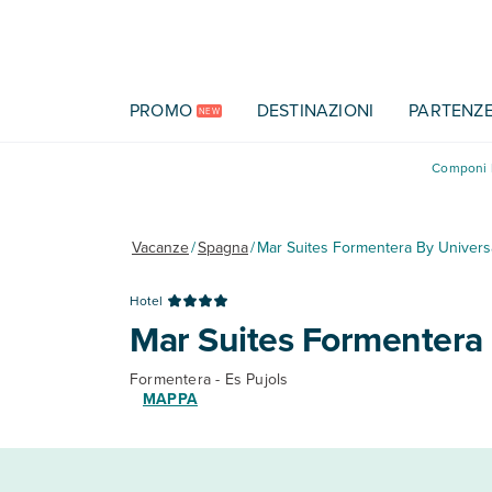
Vai al contenuto principale
PROMO
DESTINAZIONI
PARTENZ
NEW
Componi l
Vacanze
/
Spagna
/
Mar Suites Formentera By Univers
Hotel
Mar Suites Formentera 
Formentera - Es Pujols
MAPPA