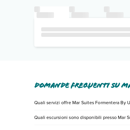
Domande frequenti su Ma
Quali servizi offre Mar Suites Formentera By 
Mar Suites Formentera By Universal Beach Hotels of
Quali escursioni sono disponibili presso Mar 
Scopri tutti i dettagli nel paragrafo dedicato "
Inf
Tante sono le escursioni che potrai vivere sogg