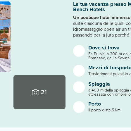
La tua vacanza presso M
Beach Hotels
Un boutique hotel immerso 
suite ciascuna delle quali c
idromassaggio open air un tri
passando per la juta perché
Dove si trova
Es Pujols, a 200 m dal 
Francesc, da La Savina e
Mezzi di trasport
Trasferimenti privati in a
Spiaggia
a 400 m dalla spiaggia d
21
attrezzata con ombrelloni
Porto
Il porto dista 5 km