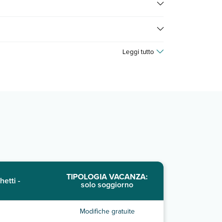
ni dell'hotel, ecc). Per consultare i prezzi, compila
Leggi tutto
TIPOLOGIA VACANZA:
hetti -
solo soggiorno
Modifiche gratuite