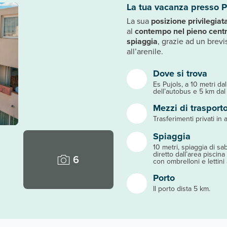
La tua vacanza presso P
La sua
posizione privilegiat
al
contempo nel pieno centr
spiaggia
, grazie ad un brev
all’arenile.
Dove si trova
Es Pujols, a 10 metri da
dell’autobus e 5 km dal
Mezzi di trasport
Trasferimenti privati in a
Spiaggia
10 metri, spiaggia di sa
diretto dall’area piscina
6
con ombrelloni e lettini 
Porto
Il porto dista 5 km.