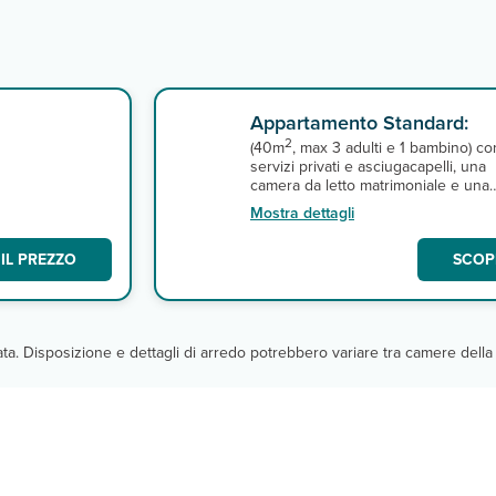
Appartamento Standard:
2
(40m
, max 3 adulti e 1 bambino) co
servizi privati e asciugacapelli, una
camera da letto matrimoniale e una
zona giorno con divano letto, piccol
Mostra dettagli
angolo cottura attrezzato, aria
condizionata, tv, connessione wi-fi
IL PREZZO
SCOPR
ia
gratuita e balcone. A pagamento,
cassetta di sicurezza. Servizio di pul
o
e il cambio di asciugamani sono
previsti 3 volte alla settimana, il cam
biancheria da letto è settimanale
cata. Disposizione e dettagli di arredo potrebbero variare tra camere della 