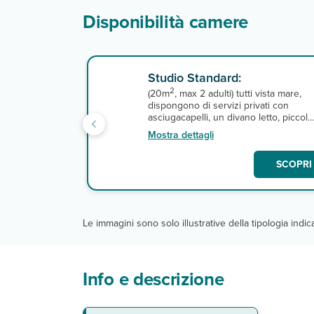
Disponibilità camere
Studio Standard:
2
(20m
, max 2 adulti) tutti vista mare,
dispongono di servizi privati con
asciugacapelli, un divano letto, piccolo
angolo cottura attrezzato, aria
Mostra dettagli
condizionata, tv, connessione wi-fi
gratuita e balcone. A pagamento,
SCOPRI 
cassetta di sicurezza. Servizio di puliz
e il cambio di asciugamani sono
previsti 3 volte alla settimana, il cambi
biancheria da letto è settimanale
Le immagini sono solo illustrative della tipologia indi
Info e descrizione