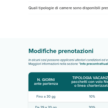
I prezzi di Paya Portu Saler Appartamenti possono 
Quali tipologie di camere sono disponibili pr
e scegli quando partire.
Paya Portu Saler Appartamenti dispone di divers
studio standard
appartamento standard:
appartamento standard:
Scopri tutti i dettagli nel paragrafo dedicato "
Inf
Modifiche prenotazioni
In alcuni casi possono applicarsi ulteriori condizioni ed 
Maggiori informazioni nella sezione "
Info precontrattual
TIPOLOGIA VACANZ
N. GIORNI
pacchetti con volo N
ante partenza
o linea charterizzat
Fino a 30 gg
10%
Da 29 a 20 gg
30%