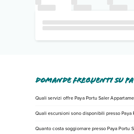
Domande frequenti su Pa
Quali servizi offre Paya Portu Saler Appartame
Paya Portu Saler Appartamenti offre diversi servizi
Quali escursioni sono disponibili presso Paya
Scopri tutti i dettagli nel paragrafo dedicato "
Inf
Tante sono le escursioni che potrai vivere sogg
Quanto costa soggiornare presso Paya Portu 
numero 0721.17231 o
prenotando un appuntame