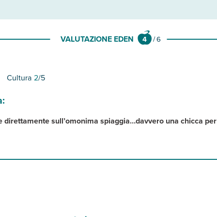
VALUTAZIONE EDEN
4
/
6
Cultura
2
/5
a:
he direttamente sull’omonima spiaggia…davvero una chicca pe