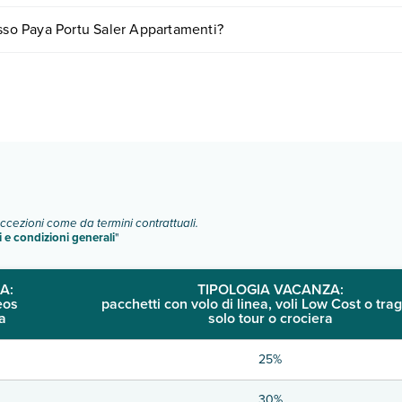
variare in base a vari fattori (per es. date, condizioni dell'hotel, ecc).
esso Paya Portu Saler Appartamenti?
e tipologie di camere:
o e descrizione
".
eccezioni come da termini contrattuali.
i e condizioni generali
"
A:
TIPOLOGIA VACANZA:
eos
pacchetti con volo di linea, voli Low Cost o trag
a
solo tour o crociera
25%
30%