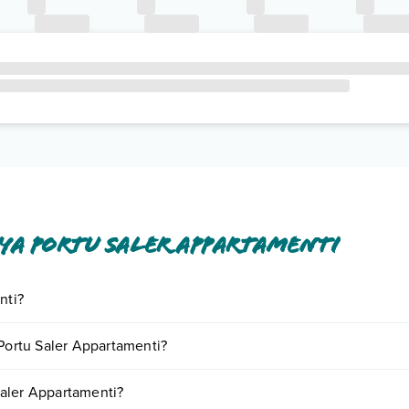
ya Portu Saler Appartamenti
nti?
 inclusi o a pagamento tra cui: aria condizionata, tv satellitare, asciuga
 Portu Saler Appartamenti?
o e descrizione
".
iornando presso Paya Portu Saler Appartamenti. Scoprile tutte nella
se
Saler Appartamenti?
nto
.