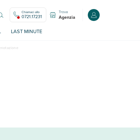
Trova
Chiamaci allo
Accedi o registrati all
0721.17231
Agenzia
L
LAST MINUTE
renotazione