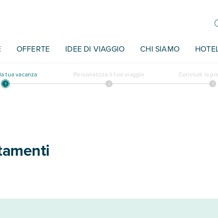
E
OFFERTE
IDEE DI VIAGGIO
CHI SIAMO
HOTE
a tua vacanza
Personalizza il tuo viaggio
Concludi la p
tamenti