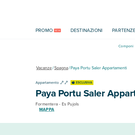
Vai al contenuto principale
PROMO
DESTINAZIONI
PARTENZ
NEW
Componi l
Vacanze
/
Spagna
/
Paya Portu Saler Appartamenti
Appartamento
ESCLUSIVA
Paya Portu Saler Appar
Formentera - Es Pujols
MAPPA