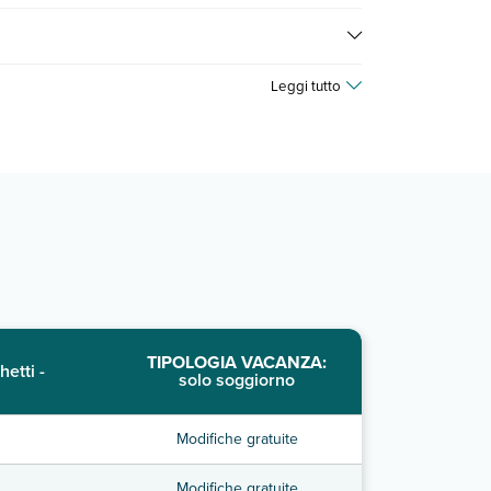
 Per consultare i prezzi, compila il motore di ricerca
Leggi tutto
TIPOLOGIA VACANZA:
hetti -
solo soggiorno
Modifiche gratuite
Modifiche gratuite