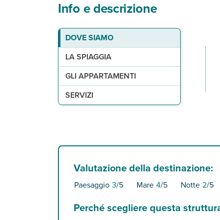
Info e descrizione
La spiaggia
Gli appartamenti
Servizi
DOVE SIAMO
2
a 300 m, Cala Santandrìa, di fine sabbia bianca, n
76 appartamenti monolocali (36 m
1 piscina con zona separata per bambini e ombrel
, max 3 adul
LA SPIAGGIA
GLI APPARTAMENTI
SERVIZI
Valutazione della destinazione:
Paesaggio
3
/5
Mare
4
/5
Notte
2
/5
Perché scegliere questa struttur