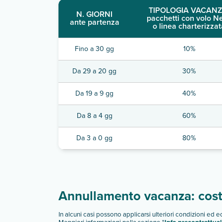
TIPOLOGIA VACANZ
N. GIORNI
pacchetti con volo N
ante partenza
o linea charterizzat
Fino a 30 gg
10%
Da 29 a 20 gg
30%
Da 19 a 9 gg
40%
Da 8 a 4 gg
60%
Da 3 a 0 gg
80%
Annullamento vacanza: costi
In alcuni casi possono applicarsi ulteriori condizioni ed 