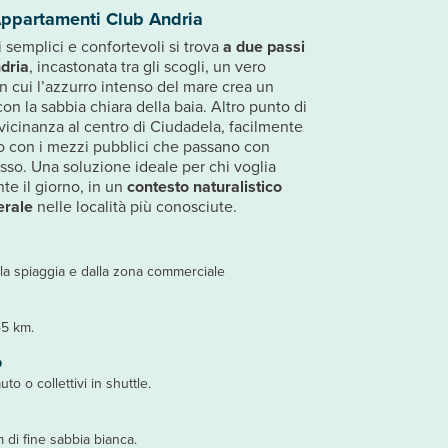
Appartamenti Club Andria
 semplici e confortevoli si trova
a due passi
ndria
, incastonata tra gli scogli, un vero
i in cui l’azzurro intenso del mare crea un
n la sabbia chiara della baia. Altro punto di
a vicinanza al centro di Ciudadela, facilmente
 o con i mezzi pubblici che passano con
sso. Una soluzione ideale per chi voglia
te il giorno, in un
contesto naturalistico
erale
nelle località più conosciute.
la spiaggia e dalla zona commerciale
45 km.
o
uto o collettivi in shuttle.
 di fine sabbia bianca.