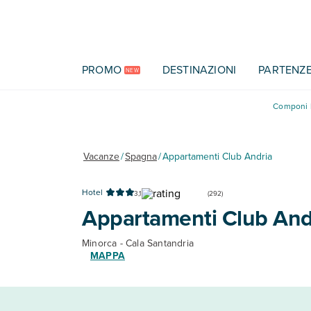
Vai al contenuto principale
PROMO
DESTINAZIONI
PARTENZ
NEW
Componi l
Vacanze
/
Spagna
/
Appartamenti Club Andria
Hotel
3,1
(
292
)
Appartamenti Club And
Minorca - Cala Santandria
MAPPA