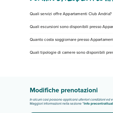
Quali servizi offre Appartamenti Club Andria?
Appartamenti Club Andria offre diversi servizi inc
Quali escursioni sono disponibili presso Appa
Scopri tutti i dettagli nel paragrafo dedicato "
Inf
Tante sono le escursioni che potrai vivere sogg
Quanto costa soggiornare presso Appartament
numero 0721.17231 o
prenotando un appuntame
I prezzi di Appartamenti Club Andria possono varia
Quali tipologie di camere sono disponibili pr
scegli quando partire.
Appartamenti Club Andria dispone di diverse tip
appartamenti monolocali
Scopri tutti i dettagli nel paragrafo dedicato "
Inf
Modifiche prenotazioni
In alcuni casi possono applicarsi ulteriori condizioni ed 
Maggiori informazioni nella sezione "
Info precontrattual