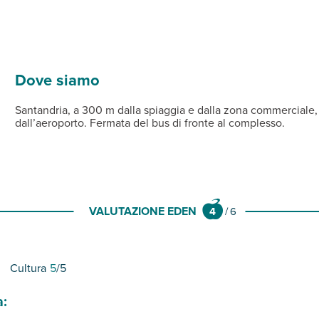
Dove siamo
on attrezzata (teli mare disponibili in struttura).
loni, lettini e teli mare a disposizione, connessione Wi-fi gratu
ti o 2 + 2 bambini) tutti con servizi privati, ventilatore a soffit
Santandria, a 300 m dalla spiaggia e dalla zona commerciale,
dall’aeroporto. Fermata del bus di fronte al complesso.
VALUTAZIONE EDEN
4
/
6
Cultura
5
/5
a: