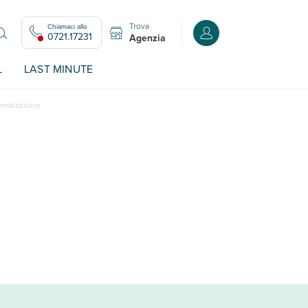
Trova
Chiamaci allo
Accedi o registrati all
0721.17231
Agenzia
L
LAST MINUTE
renotazione