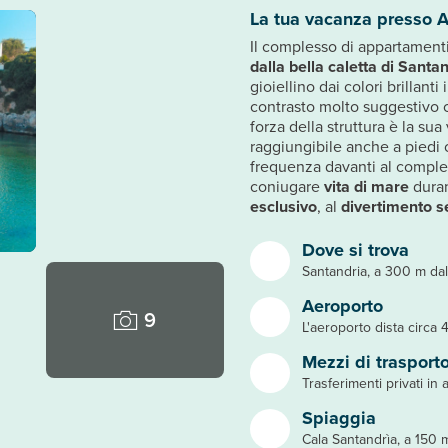
La tua vacanza presso 
Il complesso di appartamenti
dalla bella caletta di Santa
gioiellino dai colori brillant
contrasto molto suggestivo co
forza della struttura è la su
raggiungibile anche a piedi
frequenza davanti al comple
coniugare
vita di mare
duran
esclusivo
, al
divertimento s
Dove si trova
Santandria, a 300 m dal
Aeroporto
9
L'aeroporto dista circa 
Mezzi di trasport
Trasferimenti privati in a
Spiaggia
Cala Santandrìa, a 150 m