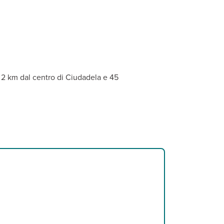
ita e parcheggio. A pagamento, noleggio auto, bici e scooter.
to, divano letto, connessione Wi-fi, tv con alcuni canali italiani,
 2 km dal centro di Ciudadela e 45