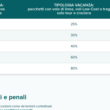
A:
TIPOLOGIA VACANZA:
eos
pacchetti con volo di linea, voli Low Cost o trag
a
solo tour o crociera
25%
30%
40%
60%
80%
 e penali
eccezioni come da termini contrattuali