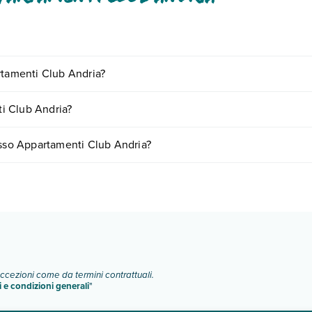
lusi o a pagamento tra cui: wi-fi free.
rtamenti Club Andria?
o e descrizione
".
iornando presso Appartamenti Club Andria. Scoprile tutte nella
sezione
i Club Andria?
nto
.
re in base a vari fattori (per es. date, condizioni dell'hotel, ecc). Per 
esso Appartamenti Club Andria?
ologie di camere:
o e descrizione
".
eccezioni come da termini contrattuali.
i e condizioni generali
"