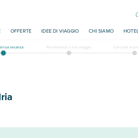
E
OFFERTE
IDEE DI VIAGGIO
CHI SIAMO
HOTE
a tua vacanza
Personalizza il tuo viaggio
Concludi la p
ria