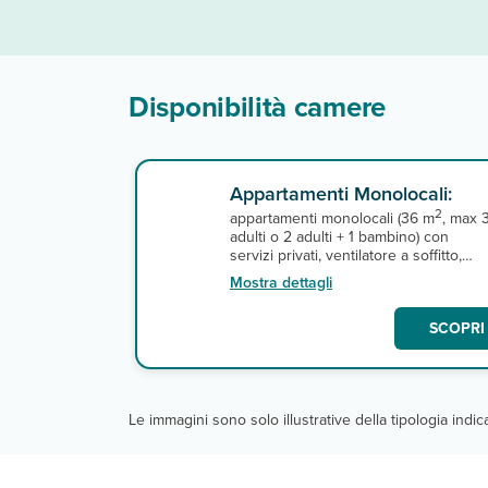
Disponibilità camere
Appartamenti Monolocali:
2
appartamenti monolocali (36 m
, max 
adulti o 2 adulti + 1 bambino) con
servizi privati, ventilatore a soffitto,
divano letto, tv con alcuni canali italiani
Mostra dettagli
angolo cottura attrezzato, minifrigo e
balcone o veranda. A pagamento,
SCOPRI 
cassetta di sicurezza e connessione
wi-fi, invece gratuita in reception.
Cambio lenzuola 1 volta a settimana,
cambio asciugamani 2 volte a
settimana.
Le immagini sono solo illustrative della tipologia indi