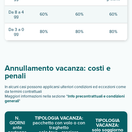
Da 8 a 4
60%
60%
60%
gg
Da 3 a 0
80%
80%
80%
gg
Annullamento vacanza: costi e
penali
In alcuni casi possono applicarsi ulteriori condizioni ed eccezioni come
da termini contrattuali
Maggiori informazioni nella sezione "
Info precontrattuali e condizioni
generali
"
N.
TIPOLOGIA VACANZA:
TIPOLOGIA
GIORNI
pacchetto con volo o con
VACANZA:
ante
traghetto
solo soggiorno