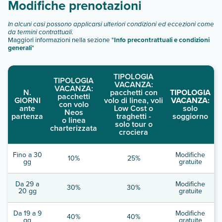
Modifiche prenotazioni
junior suite accessibile
Scopri tutti i dettagli nel paragrafo dedicato "
Info e
In alcuni casi possono applicarsi ulteriori condizioni ed eccezioni come
da termini contrattuali.
descrizione
".
Maggiori informazioni nella sezione "
Info precontrattuali e condizioni
generali
"
TIPOLOGIA
TIPOLOGIA
VACANZA:
VACANZA:
N.
pacchetti con
TIPOLOGIA
pacchetti
GIORNI
volo di linea, voli
VACANZA:
con volo
ante
Low Cost o
solo
Neos
partenza
traghetti -
soggiorno
o linea
solo tour o
charterizzata
crociera
Fino a 30
Modifiche
10%
25%
gg
gratuite
Da 29 a
Modifiche
30%
30%
20 gg
gratuite
Da 19 a 9
Modifiche
40%
40%
gg
gratuite