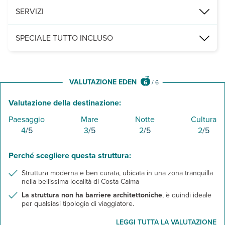
un ristorante principale a buffet e uno snack bar presso la piscina
SERVIZI
una piscina climatizzata con ombrelloni e lettini (teli mare dispon
SPECIALE TUTTO INCLUSO
- colazione, pranzo e cena a buffet presso il ristorante principale.
- soft drink, caffè, infusi, birra alla spina, vino della casa e alcolici 
VALUTAZIONE EDEN
6
/
6
Valutazione della destinazione:
Paesaggio
Mare
Notte
Cultura
4
/5
3
/5
2
/5
2
/5
Perché scegliere questa struttura:
Struttura moderna e ben curata, ubicata in una zona tranquilla
nella bellissima località di Costa Calma
La struttura non ha barriere architettoniche
, è quindi ideale
per qualsiasi tipologia di viaggiatore.
LEGGI TUTTA LA VALUTAZIONE