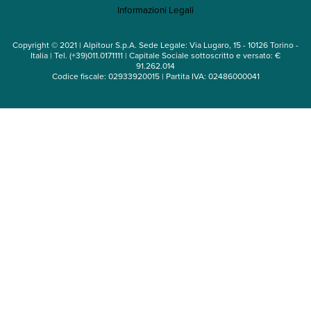
Informazioni Legali
Noleggio auto
Copyright © 2021 | Alpitour S.p.A. Sede Legale: Via Lugaro, 15 - 10126 Torino -
Italia | Tel. (+39)011.0171111 | Capitale Sociale sottoscritto e versato: €
91.262.014
Codice fiscale: 02933920015 | Partita IVA: 02486000041