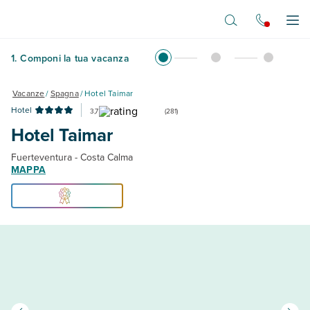
Vai al contenuto principale
Apr
1
.
Componi la tua vacanza
Vacanze
/
Spagna
/
Hotel Taimar
Hotel
3,7
(
281
)
Hotel Taimar
Fuerteventura - Costa Calma
MAPPA