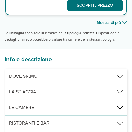
SCOPRI IL PREZZO
Mostra di più
Le immagini sono solo illustrative della tipologia indicata. Disposizione e
dettagli di arredo potrebbero variare tra camere della stessa tipologia.
Info e descrizione
DOVE SIAMO
Costa Calma, 2,6 km da Playas de Matas Blancas, 8 da La Pared, 9 
LA SPIAGGIA
a 900m, quella principale di Costa Calma, attrezzata con ombrello
LE CAMERE
2
100 camere (38 m
) distribuite su un edificio a 2 piani, tutte co
RISTORANTI E BAR