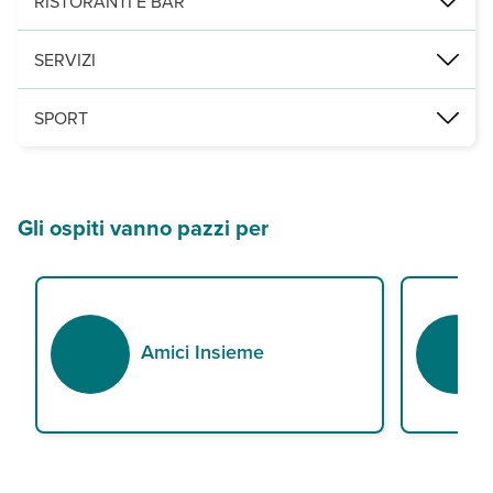
RISTORANTI E BAR
1 ristorante à la carte a pagamento.
SERVIZI
2 piscine climatizzate con zona separata per bambini, lettini e omb
SPORT
aquagym e bocce. A pagamento, nelle vicinanze, golf, equitazione, 
Gli ospiti vanno pazzi per
Amici Insieme