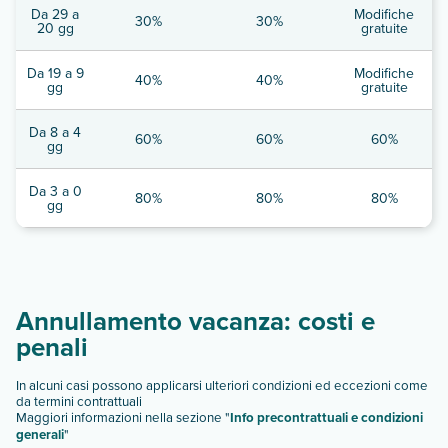
Da 29 a
Modifiche
30%
30%
20 gg
gratuite
Da 19 a 9
Modifiche
40%
40%
gg
gratuite
Da 8 a 4
60%
60%
60%
gg
Da 3 a 0
80%
80%
80%
gg
Annullamento vacanza: costi e
penali
In alcuni casi possono applicarsi ulteriori condizioni ed eccezioni come
da termini contrattuali
Maggiori informazioni nella sezione "
Info precontrattuali e condizioni
generali
"