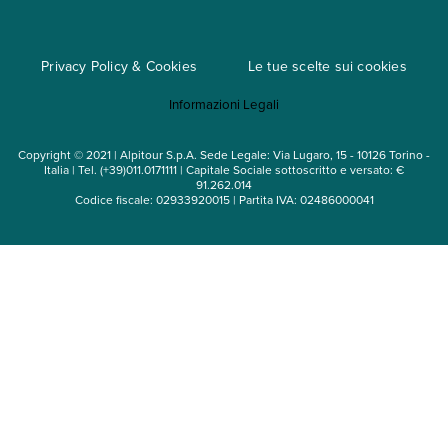
Regole per viaggiare
Cataloghi
Privacy Policy & Cookies
Le tue scelte sui cookies
Mappa del sito
Informazioni Legali
Noleggio auto
Copyright © 2021 | Alpitour S.p.A. Sede Legale: Via Lugaro, 15 - 10126 Torino -
Italia | Tel. (+39)011.0171111 | Capitale Sociale sottoscritto e versato: €
91.262.014
Codice fiscale: 02933920015 | Partita IVA: 02486000041