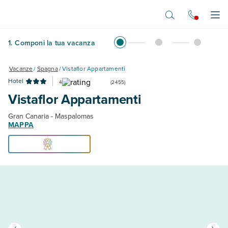
Vai al contenuto principale
Apr
1
.
Componi la tua vacanza
Vacanze
/
Spagna
/
Vistaflor Appartamenti
Hotel
4
(
2455
)
Vistaflor Appartamenti
Gran Canaria - Maspalomas
MAPPA