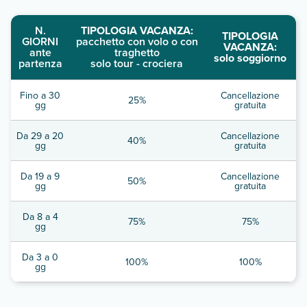
N.
TIPOLOGIA VACANZA:
TIPOLOGIA
GIORNI
pacchetto con volo o con
VACANZA:
ante
traghetto
solo soggiorno
partenza
solo tour - crociera
Fino a 30
Cancellazione
25%
gg
gratuita
Da 29 a 20
Cancellazione
40%
gg
gratuita
Da 19 a 9
Cancellazione
50%
gg
gratuita
Da 8 a 4
75%
75%
gg
Da 3 a 0
100%
100%
gg