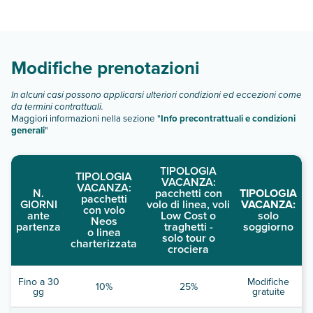
appartamento bilocale uso individuale
appartamento bilocale
appartamento bilocale 3 persone
appartamento bilocale vista piscina:
Modifiche prenotazioni
appartamento bilocale vista piscina 3 adulti
appartamento trilocale 4 persone
appartamento trilocale 5 persone
In alcuni casi possono applicarsi ulteriori condizioni ed eccezioni come
da termini contrattuali.
Scopri tutti i dettagli nel paragrafo dedicato "
Info e
Maggiori informazioni nella sezione "
Info precontrattuali e condizioni
descrizione
".
generali
"
TIPOLOGIA
TIPOLOGIA
VACANZA:
VACANZA:
N.
pacchetti con
TIPOLOGIA
pacchetti
GIORNI
volo di linea, voli
VACANZA:
con volo
ante
Low Cost o
solo
Neos
partenza
traghetti -
soggiorno
o linea
solo tour o
charterizzata
crociera
Fino a 30
Modifiche
10%
25%
gg
gratuite