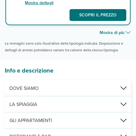
Mostra dettagli
SCOPRI IL PREZZO
Mostra di più
Le immagini sono solo illustrative della tipologia indicata. Disposizione e
dettagli di arredo potrebbero variare tra camere della stessa tipologia.
Info e descrizione
DOVE SIAMO
Maspalomas, a 1500 m dal centro, 1 km dal centro di Playa del Ing
LA SPIAGGIA
di fine sabbia bianca, quella delle Dune di Maspalomas, a 3 km, con
GLI APPARTAMENTI
2
210 appartamenti su un piano, suddivisi tra bilocali (35 m
/max 4 a