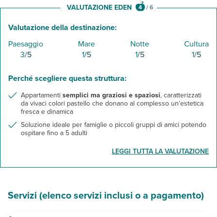
VALUTAZIONE EDEN
4
/
6
Valutazione della destinazione:
Paesaggio
Mare
Notte
Cultura
3
/5
1
/5
1
/5
1
/5
Perché scegliere questa struttura:
Appartamenti
semplici ma graziosi e spaziosi
, caratterizzati
da vivaci colori pastello che donano al complesso un’estetica
fresca e dinamica
Soluzione ideale per famiglie o piccoli gruppi di amici potendo
ospitare fino a 5 adulti
LEGGI TUTTA LA VALUTAZIONE
Servizi (elenco servizi inclusi o a pagamento)