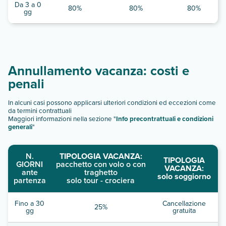
Da 3 a 0
80%
80%
80%
gg
Annullamento vacanza: costi e
penali
In alcuni casi possono applicarsi ulteriori condizioni ed eccezioni come
da termini contrattuali
Maggiori informazioni nella sezione "
Info precontrattuali e condizioni
generali
"
N.
TIPOLOGIA VACANZA:
TIPOLOGIA
GIORNI
pacchetto con volo o con
VACANZA:
ante
traghetto
solo soggiorno
partenza
solo tour - crociera
Fino a 30
Cancellazione
25%
gg
gratuita