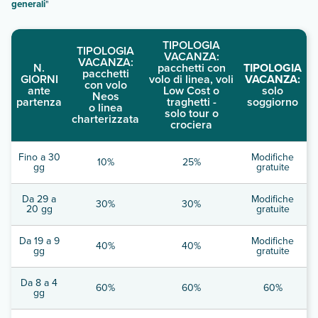
generali
"
TIPOLOGIA
TIPOLOGIA
VACANZA:
VACANZA:
N.
pacchetti con
TIPOLOGIA
pacchetti
GIORNI
volo di linea, voli
VACANZA:
con volo
ante
Low Cost o
solo
Neos
partenza
traghetti -
soggiorno
o linea
solo tour o
charterizzata
crociera
Fino a 30
Modifiche
10%
25%
gg
gratuite
Da 29 a
Modifiche
30%
30%
20 gg
gratuite
Da 19 a 9
Modifiche
40%
40%
gg
gratuite
Da 8 a 4
60%
60%
60%
gg