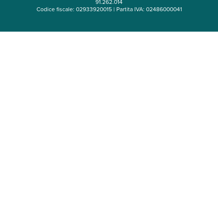
91.262.014
Codice fiscale: 02933920015 | Partita IVA: 02486000041