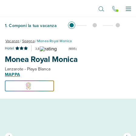
Vai al contenuto principale
Apr
1
.
Componi la tua vacanza
Vacanze
/
Spagna
/
Monea Royal Monica
Hotel
3,8
(
1895
)
Monea Royal Monica
Lanzarote - Playa Blanca
MAPPA