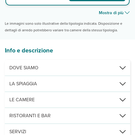
Mostra di più
Le immagini sono solo illustrative della tipologia indicata. Disposizione e
dettagli di arredo potrebbero variare tra camere della stessa tipologia.
Info e descrizione
DOVE SIAMO
Playa Blanca, a 200 m da Playa de la Montaña Roja, a circa 4 km da
LA SPIAGGIA
caletta rocciosa con accesso diretto dall'hotel. A 200 m, spiaggia 
LE CAMERE
215 camere, distribuite in 5 edifici di 3 piani, tutte con terrazza,
RISTORANTI E BAR
1 ristorante principale con servizio a buffet e cene a temae 1 snac
SERVIZI