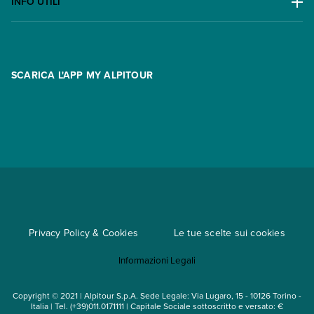
Lavora con noi
INFO UTILI
Offerte
Contatti
FAQ
Promo
Area riservata
Opzione Flexi
Racconti
SCARICA L'APP MY ALPITOUR
Assicurazioni
Condizioni generali di contratto
Partnership
App My Alpitour World
Documenti per l'espatrio
Parti e Riparti
Convenzioni
Trova un'agenzia
Viaggi di gruppo
Metodi di pagamento
Regole per viaggiare
Cataloghi
Privacy Policy & Cookies
Le tue scelte sui cookies
Mappa del sito
Informazioni Legali
Noleggio auto
Copyright © 2021 | Alpitour S.p.A. Sede Legale: Via Lugaro, 15 - 10126 Torino -
Italia | Tel. (+39)011.0171111 | Capitale Sociale sottoscritto e versato: €