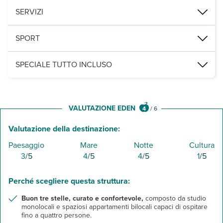
1 ristorante a buffet, 1 snack bar in piscina e 1 bar presso la recep
SERVIZI
2 piscine, di cui 1 con area riservata ai bambini e climatizzata in 
SPORT
palestra, campo da squash e ping pong. A pagamento e nelle vicinan
SPECIALE TUTTO INCLUSO
- colazione, pranzo e cena a buffet con consumo al bicchiere di acq
- consumo illimitato di bevande alcoliche e analcoliche locali press
- snack salati e gelati presso il bar della piscina secondo gli orari 
VALUTAZIONE EDEN
4
/
6
Valutazione della destinazione:
Paesaggio
Mare
Notte
Cultura
3
/5
4
/5
4
/5
1
/5
Perché scegliere questa struttura:
Buon tre stelle, curato e confortevole,
composto da studio
monolocali e spaziosi appartamenti bilocali capaci di ospitare
fino a quattro persone.