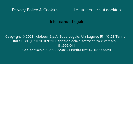
Cataloghi
Privacy Policy & Cookies
Le tue scelte sui cookies
Mappa del sito
Informazioni Legali
Noleggio auto
Copyright © 2021 | Alpitour S.p.A. Sede Legale: Via Lugaro, 15 - 10126 Torino -
Italia | Tel. (+39)011.0171111 | Capitale Sociale sottoscritto e versato: €
91.262.014
Codice fiscale: 02933920015 | Partita IVA: 02486000041