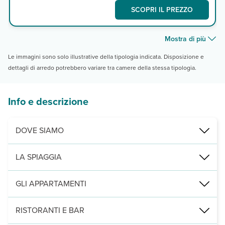
SCOPRI IL PREZZO
Mostra di più
Le immagini sono solo illustrative della tipologia indicata. Disposizione e
dettagli di arredo potrebbero variare tra camere della stessa tipologia.
Info e descrizione
DOVE SIAMO
Costa Adeje, a 300 m dalla zona commerciale, 500 da Playa de La
LA SPIAGGIA
di sabbia, a 500 m quella de La Pinta e da quella di Fañabé, entra
GLI APPARTAMENTI
120 unità distribuite su 8 piani e divise tra studio monolocali (35 
RISTORANTI E BAR