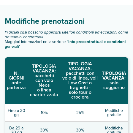
quando partire.
Modifiche prenotazioni
In alcuni casi possono applicarsi ulteriori condizioni ed eccezioni come
da termini contrattuali.
Maggiori informazioni nella sezione "
Info precontrattuali e condizioni
generali
"
TIPOLOGIA
TIPOLOGIA
VACANZA:
VACANZA:
N.
pacchetti con
TIPOLOGIA
pacchetti
GIORNI
volo di linea, voli
VACANZA:
con volo
ante
Low Cost o
solo
Neos
partenza
traghetti -
soggiorno
o linea
solo tour o
charterizzata
crociera
Fino a 30
Modifiche
10%
25%
gg
gratuite
Da 29 a
Modifiche
30%
30%
20 gg
gratuite