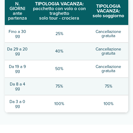
N.
TIPOLOGIA VACANZA:
TIPOLOGIA
GIORNI
pacchetto con volo o con
VACANZA:
ante
traghetto
solo soggiorno
partenza
solo tour - crociera
Fino a 30
Cancellazione
25%
gg
gratuita
Da 29 a 20
Cancellazione
40%
gg
gratuita
Da 19 a 9
Cancellazione
50%
gg
gratuita
Da 8 a 4
75%
75%
gg
Da 3 a 0
100%
100%
gg