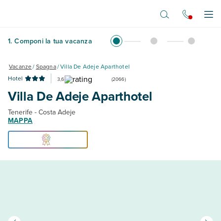
Vai al contenuto principale
Apr
1
.
Componi la tua vacanza
Vacanze
/
Spagna
/
Villa De Adeje Aparthotel
Hotel
3,6
(
2066
)
Villa De Adeje Aparthotel
Tenerife - Costa Adeje
MAPPA