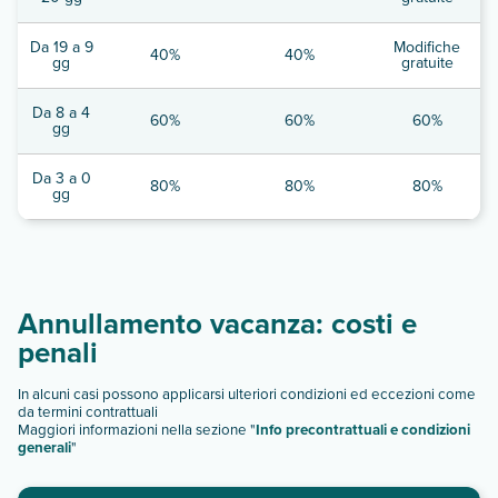
Da 19 a 9
Modifiche
40%
40%
gg
gratuite
Da 8 a 4
60%
60%
60%
gg
Da 3 a 0
80%
80%
80%
gg
Annullamento vacanza: costi e
penali
In alcuni casi possono applicarsi ulteriori condizioni ed eccezioni come
da termini contrattuali
Maggiori informazioni nella sezione "
Info precontrattuali e condizioni
generali
"