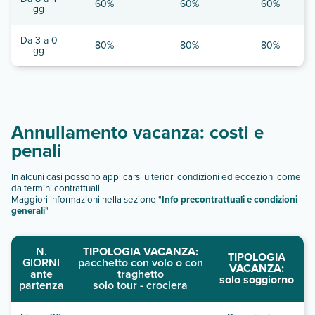
60%
60%
60%
gg
Da 3 a 0
80%
80%
80%
gg
Annullamento vacanza: costi e
penali
In alcuni casi possono applicarsi ulteriori condizioni ed eccezioni come
da termini contrattuali
Maggiori informazioni nella sezione "
Info precontrattuali e condizioni
generali
"
N.
TIPOLOGIA VACANZA:
TIPOLOGIA
GIORNI
pacchetto con volo o con
VACANZA:
ante
traghetto
solo soggiorno
partenza
solo tour - crociera