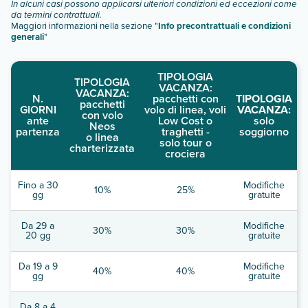
In alcuni casi possono applicarsi ulteriori condizioni ed eccezioni come
da termini contrattuali.
Maggiori informazioni nella sezione "
Info precontrattuali e condizioni
generali
"
TIPOLOGIA
TIPOLOGIA
VACANZA:
VACANZA:
N.
pacchetti con
TIPOLOGIA
pacchetti
GIORNI
volo di linea, voli
VACANZA:
con volo
ante
Low Cost o
solo
Neos
partenza
traghetti -
soggiorno
o linea
solo tour o
charterizzata
crociera
Fino a 30
Modifiche
10%
25%
gg
gratuite
Da 29 a
Modifiche
30%
30%
20 gg
gratuite
Da 19 a 9
Modifiche
40%
40%
gg
gratuite
Da 8 a 4