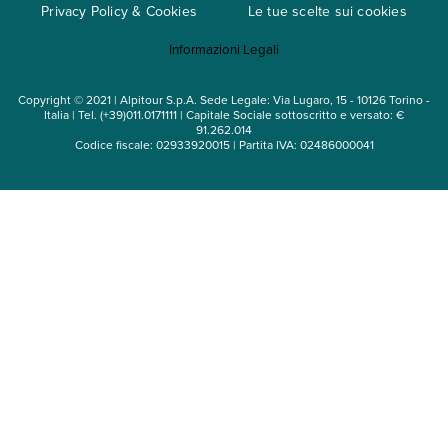
Privacy Policy & Cookies
Le tue scelte sui cookies
Mappa del sito
Informazioni Legali
Noleggio auto
Copyright © 2021 | Alpitour S.p.A. Sede Legale: Via Lugaro, 15 - 10126 Torino -
Italia | Tel. (+39)011.0171111 | Capitale Sociale sottoscritto e versato: €
91.262.014
Codice fiscale: 02933920015 | Partita IVA: 02486000041