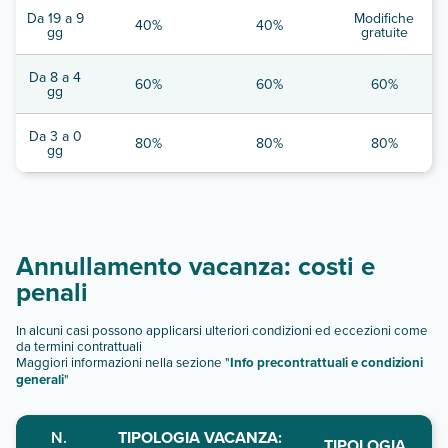
Da 19 a 9
Modifiche
40%
40%
gg
gratuite
Da 8 a 4
60%
60%
60%
gg
Da 3 a 0
80%
80%
80%
gg
Annullamento vacanza: costi e
penali
In alcuni casi possono applicarsi ulteriori condizioni ed eccezioni come
da termini contrattuali
Maggiori informazioni nella sezione "
Info precontrattuali e condizioni
generali
"
N.
TIPOLOGIA VACANZA:
TIPOLOGIA