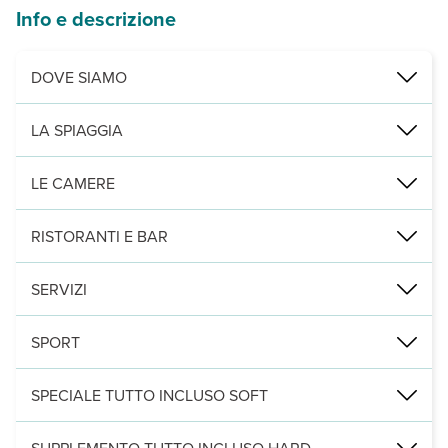
Info e descrizione
DOVE SIAMO
tra Pwani Mchangani e Kiwengwa, direttamente sulla spiaggia, a 
LA SPIAGGIA
spiaggia di finissima sabbia bianca, con lettini e teli mare a dispos
LE CAMERE
52 camere disposte su 2 piani, ampie e arredate con gusto e dotate 
RISTORANTI E BAR
un ristorante principale a buffet con terrazza panoramica sul mare, 
SERVIZI
una piscina a sfioro con ombrelloni, lettini e teli mare a disposiz
SPORT
palestra, acquagym, beach volley, bocce, ping pong, freccette. A p
SPECIALE TUTTO INCLUSO SOFT
- colazione, pranzo e cena a buffet presso il ristorante principale 
SUPPLEMENTO TUTTO INCLUSO HARD