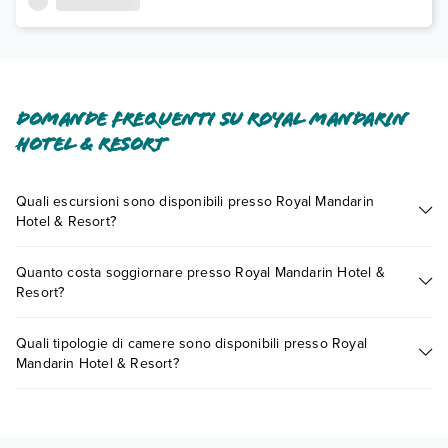
Domande frequenti su Royal Mandarin
Hotel & Resort
Quali escursioni sono disponibili presso Royal Mandarin
Hotel & Resort?
Tante sono le escursioni che potrai vivere soggiornando
Quanto costa soggiornare presso Royal Mandarin Hotel &
presso Royal Mandarin Hotel & Resort. Scoprile tutte nella
Resort?
sezione dedicata
o contatta il call center chiamando il numero
0721.17231 o
prenotando un appuntamento
.
I prezzi di Royal Mandarin Hotel & Resort possono variare in
Quali tipologie di camere sono disponibili presso Royal
base a vari fattori (per es. date, condizioni dell'hotel, ecc). Per
Mandarin Hotel & Resort?
consultare i prezzi, compila il motore di ricerca e scegli
quando partire.
Royal Mandarin Hotel & Resort dispone di diverse tipologie di
camere: