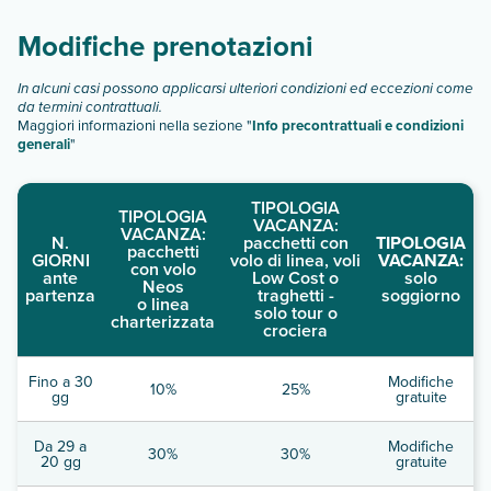
standard
beach front
Modifiche prenotazioni
vista mare
family room
In alcuni casi possono applicarsi ulteriori condizioni ed eccezioni come
Scopri tutti i dettagli nel paragrafo dedicato "
Info e
da termini contrattuali.
Maggiori informazioni nella sezione "
Info precontrattuali e condizioni
descrizione
".
generali
"
TIPOLOGIA
TIPOLOGIA
VACANZA:
VACANZA:
N.
pacchetti con
TIPOLOGIA
pacchetti
GIORNI
volo di linea, voli
VACANZA:
con volo
ante
Low Cost o
solo
Neos
partenza
traghetti -
soggiorno
o linea
solo tour o
charterizzata
crociera
Fino a 30
Modifiche
10%
25%
gg
gratuite
Da 29 a
Modifiche
30%
30%
20 gg
gratuite