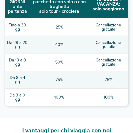
GIORNI
pacchetto con volo o con
VACANZA:
ante
traghetto
solo soggiorno
partenza
solo tour - crociera
Fino a 30
Cancellazione
25%
gg
gratuita
Da 29 a 20
Cancellazione
40%
gg
gratuita
Da 19 a 9
Cancellazione
50%
gg
gratuita
Da 8 a 4
75%
75%
gg
Da 3 a 0
100%
100%
gg
I vantaggi per chi viaggia con noi