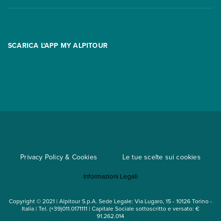
Offerte
Contatti
FAQ
Promo
Area riservata
Opzione Flexi
Racconti
SCARICA L'APP MY ALPITOUR
Assicurazioni
Condizioni generali di contratto
Partnership
App My Alpitour World
Documenti per l'espatrio
Parti e Riparti
Convenzioni
Trova un'agenzia
Viaggi di gruppo
Metodi di pagamento
Regole per viaggiare
Cataloghi
Privacy Policy & Cookies
Le tue scelte sui cookies
Mappa del sito
Informazioni Legali
Noleggio auto
Copyright © 2021 | Alpitour S.p.A. Sede Legale: Via Lugaro, 15 - 10126 Torino -
Italia | Tel. (+39)011.0171111 | Capitale Sociale sottoscritto e versato: €
91.262.014