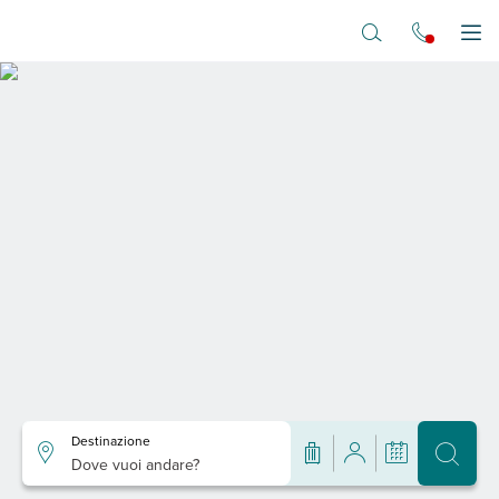
Vai al contenuto principale
Apr
Destinazione
Dove vuoi andare?