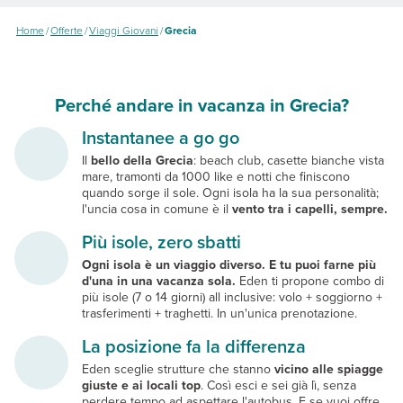
Home
/
Offerte
/
Viaggi Giovani
/
Grecia
Perché andare in vacanza in Grecia?
Instantanee a go go
Il
bello della Grecia
: beach club, casette bianche vista
mare, tramonti da 1000 like e notti che finiscono
quando sorge il sole. Ogni isola ha la sua personalità;
l'uncia cosa in comune è il
vento tra i capelli, sempre.
Più isole, zero sbatti
Ogni isola è un viaggio diverso.
E tu puoi farne più
d'una in una vacanza sola.
Eden ti propone combo di
più isole (7 o 14 giorni) all inclusive: volo + soggiorno +
trasferimenti + traghetti. In un'unica prenotazione.
La posizione fa la differenza
Eden sceglie strutture che stanno
vicino alle spiagge
giuste e ai locali top
. Così esci e sei già lì, senza
perdere tempo ad aspettare l'autobus. E se vuoi offre