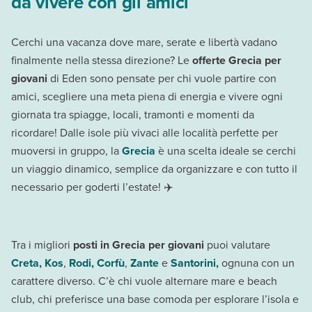
da vivere con gli amici
Cerchi una vacanza dove mare, serate e libertà vadano
finalmente nella stessa direzione? Le
offerte Grecia per
giovani
di Eden sono pensate per chi vuole partire con
amici, scegliere una meta piena di energia e vivere ogni
giornata tra spiagge, locali, tramonti e momenti da
ricordare! Dalle isole più vivaci alle località perfette per
muoversi in gruppo, la
Grecia
è una scelta ideale se cerchi
un viaggio dinamico, semplice da organizzare e con tutto il
necessario per goderti l’estate! ✈️
Tra i migliori
posti in Grecia per giovani
puoi valutare
Creta,
Kos
,
Rodi,
Corfù
,
Zante
e
Santorini,
ognuna con un
carattere diverso. C’è chi vuole alternare mare e beach
club, chi preferisce una base comoda per esplorare l’isola e