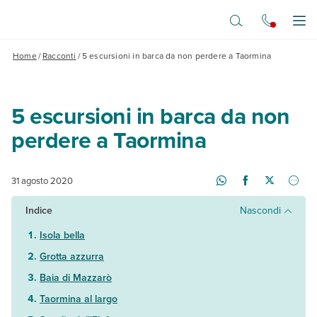
Vai al contenuto principale
Apr
Home
/
Racconti
/
5 escursioni in barca da non perdere a Taormina
5 escursioni in barca da non
perdere a Taormina
31 agosto 2020
Indice
Nascondi
Isola bella
Grotta azzurra
Baia di Mazzarò
Taormina al largo