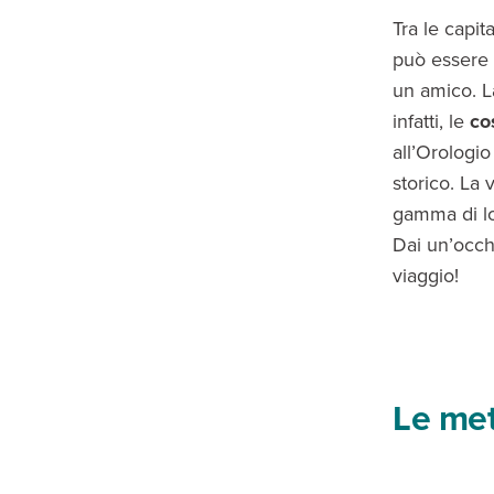
Tra le capi
può essere 
un amico. La
infatti, le
co
all’Orologio
storico. La 
gamma di lo
Dai un’occhi
viaggio!
Le met