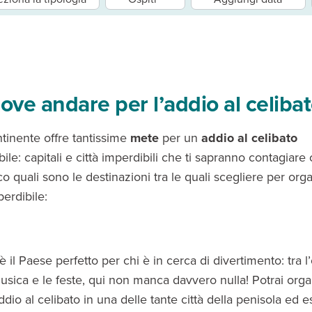
dove andare per l’addio al celiba
ntinente offre tantissime
mete
per un
addio al celibato
ile: capitali e città imperdibili che ti sapranno contagiare 
o quali sono le destinazioni tra le quali scegliere per or
erdibile:
è il Paese perfetto per chi è in cerca di divertimento: tra l
musica e le feste, qui non manca davvero nulla! Potrai org
ddio al celibato in una delle tante città della penisola ed e