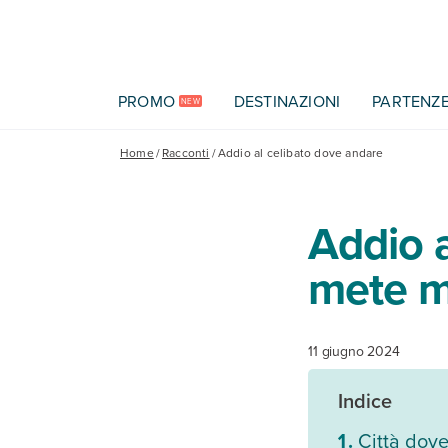
Vai al contenuto principale
PROMO
DESTINAZIONI
PARTENZ
NEW
Home
/
Racconti
/
Addio al celibato dove andare
Addio a
mete mi
11 giugno 2024
Indice
Città dove