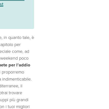
st
, in quanto tale, è
apitolo per
peciale come, ad
un weekend poco
ete per l’addio
ti proporremo
a indimenticabile.
iterranee, il
otrai trovare
uppi più grandi
 i tuoi migliori