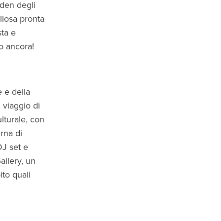
Eden degli
liosa pronta
sta e
ro ancora!
e e della
 viaggio di
ulturale, con
urna di
DJ set e
allery, un
ito quali