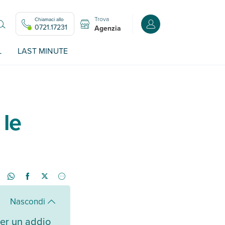
Trova
Chiamaci allo
Accedi o registrati all
0721.17231
Agenzia
L
LAST MINUTE
 le
Nascondi
per un addio