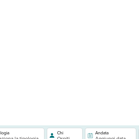
logia
Chi
Andata
eziona la tipologia
Ospiti
Aggiungi data