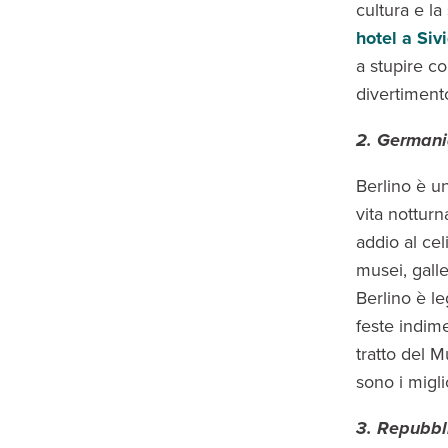
cultura e la
hotel a Sivi
a stupire co
divertimen
2. German
Berlino è un
vita nottur
addio al cel
musei, galler
Berlino è le
feste indime
tratto del M
sono i migli
3. Repubbl