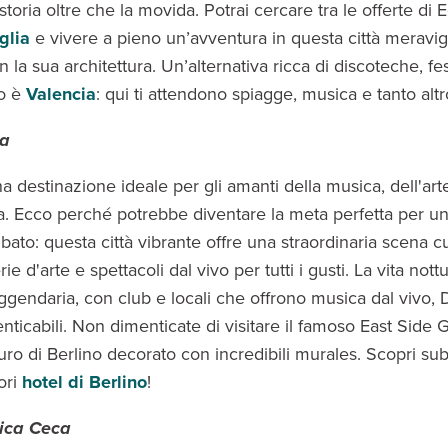
 storia oltre che la movida. Potrai cercare tra le offerte di 
glia
e vivere a pieno un’avventura in questa città meravig
n la sua architettura. Un’alternativa ricca di discoteche, fe
to è
Valencia
: qui ti attendono spiagge, musica e tanto alt
ia
a destinazione ideale per gli amanti della musica, dell'art
na. Ecco perché potrebbe diventare la meta perfetta per un
ibato: questa città vibrante offre una straordinaria scena c
ie d'arte e spettacoli dal vivo per tutti i gusti. La vita nott
ggendaria, con club e locali che offrono musica dal vivo, 
nticabili. Non dimenticate di visitare il famoso East Side G
uro di Berlino decorato con incredibili murales. Scopri sub
ori
hotel di Berlino
!
ica Ceca