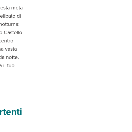
uesta meta
elibato di
 notturna:
o Castello
centro
na vasta
da notte.
 il tuo
rtenti