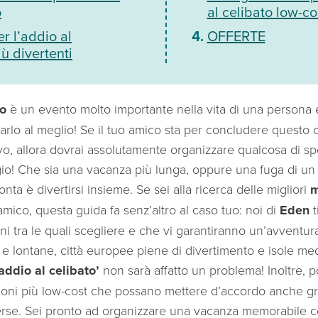
o
al celibato low-co
r l’addio al
OFFERTE
iù divertenti
to
è un evento molto importante nella vita di una persona e
rlo al meglio! Se il tuo amico sta per concludere questo c
vo, allora dovrai assolutamente organizzare qualcosa di s
io! Che sia una vacanza più lunga, oppure una fuga di 
nta è divertirsi insieme. Se sei alla ricerca delle migliori
m
mico, questa guida fa senz’altro al caso tuo: noi di
Eden
ni tra le quali scegliere e che vi garantiranno un’avventur
e lontane, città europee piene di divertimento e isole med
addio al celibato’
non sarà affatto un problema! Inoltre, p
ioni più low-cost che possano mettere d’accordo anche gr
rse. Sei pronto ad organizzare una vacanza memorabile con