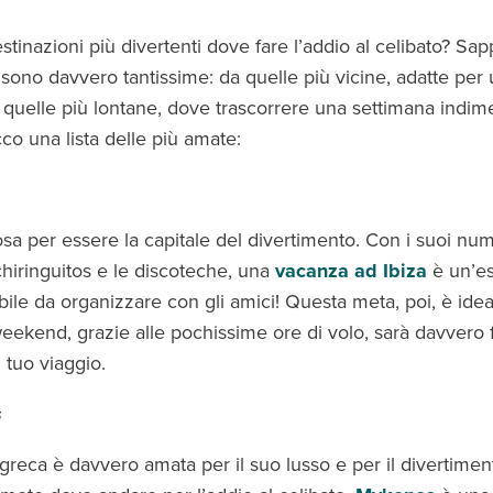
stinazioni più divertenti dove fare l’addio al celibato? Sap
 sono davvero tantissime: da quelle più vicine, adatte per
quelle più lontane, dove trascorrere una settimana indime
cco una lista delle più amate:
osa per essere la capitale del divertimento. Con i suoi nu
i chiringuitos e le discoteche, una
vacanza ad Ibiza
è un’e
bile da organizzare con gli amici! Questa meta, poi, è ide
weekend, grazie alle pochissime ore di volo, sarà davvero f
l tuo viaggio.
s
 greca è davvero amata per il suo lusso e per il divertime