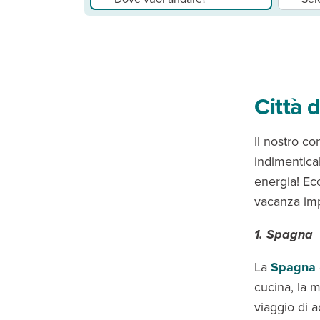
Città 
Il nostro co
indimenticab
energia! Ecc
vacanza imp
1. Spagna
La
Spagna
cucina, la 
viaggio di a