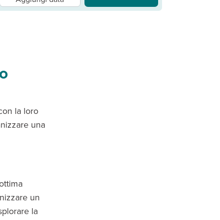
to
con la loro
ganizzare una
’ottima
anizzare un
splorare la