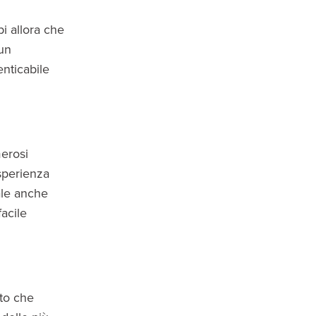
pi allora che
 un
nticabile
merosi
sperienza
ale anche
acile
nto che