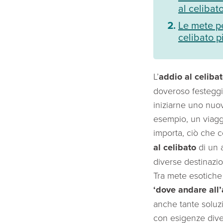
al celibat
Le mete pe
celibato p
L’
addio al celiba
doveroso festeggia
iniziarne uno nuo
esempio, un viagg
importa, ciò che co
al celibato
di un a
diverse destinazio
Tra mete esotiche 
‘dove andare all’
anche tante soluz
con esigenze dive