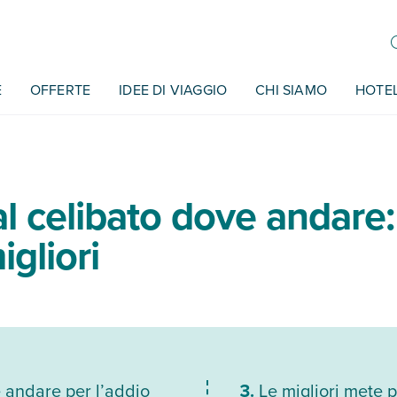
E
OFFERTE
IDEE DI VIAGGIO
CHI SIAMO
HOTE
l celibato dove andare:
gliori
 andare per l’addio
Le migliori mete 