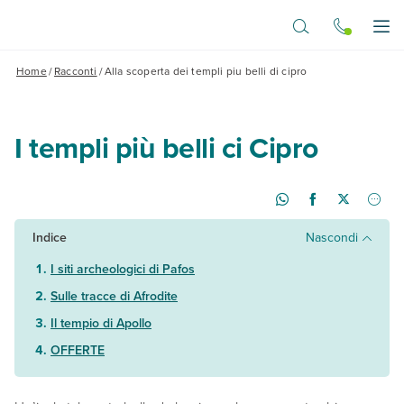
Vai al contenuto principale
Apr
Home
/
Racconti
/
Alla scoperta dei templi piu belli di cipro
I templi più belli ci Cipro
Indice
Nascondi
I siti archeologici di Pafos
Sulle tracce di Afrodite
Il tempio di Apollo
OFFERTE