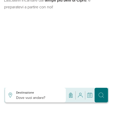
Lasciatevi incantare dai
templi più belli di Cipro
, e
preparatevi a partire con noi!
Destinazione
Dove vuoi andare?