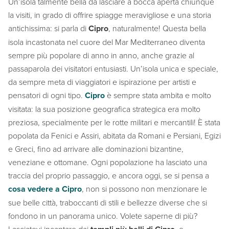
Un’isola talmente bella da lasciare a bocca aperta chiunque
la visiti, in grado di offrire spiagge meravigliose e una storia
antichissima: si parla di
Cipro
, naturalmente! Questa bella
isola incastonata nel cuore del Mar Mediterraneo diventa
sempre più popolare di anno in anno, anche grazie al
passaparola dei visitatori entusiasti. Un’isola unica e speciale,
da sempre meta di viaggiatori e ispirazione per artisti e
pensatori di ogni tipo.
Cipro
è sempre stata ambita e molto
visitata: la sua posizione geografica strategica era molto
preziosa, specialmente per le rotte militari e mercantili! È stata
popolata da Fenici e Assiri, abitata da Romani e Persiani, Egizi
e Greci, fino ad arrivare alle dominazioni bizantine,
veneziane e ottomane. Ogni popolazione ha lasciato una
traccia del proprio passaggio, e ancora oggi, se si pensa a
cosa vedere a Cipro
, non si possono non menzionare le
sue belle città, traboccanti di stili e bellezze diverse che si
fondono in un panorama unico. Volete saperne di più?