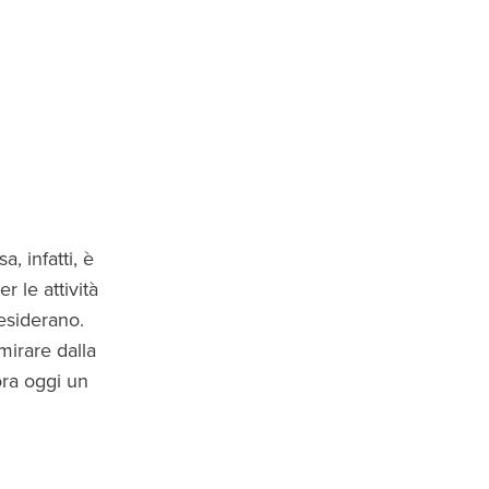
, infatti, è
 le attività
esiderano.
mirare dalla
ora oggi un