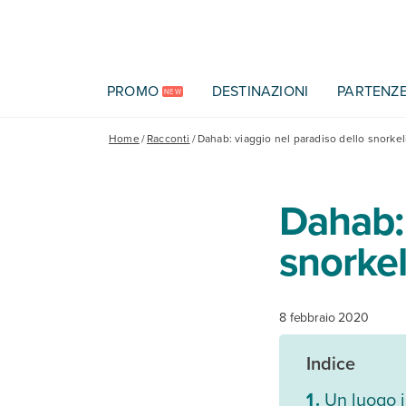
Vai al contenuto principale
PROMO
DESTINAZIONI
PARTENZ
NEW
Home
/
Racconti
/
Dahab: viaggio nel paradiso dello snorkel
Dahab: 
snorke
8 febbraio 2020
Indice
Un luogo 