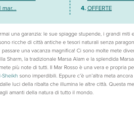
 mar...
OFFERTE
ai una garanzia: le sue spiagge stupende, i grandi miti e 
 sono ricche di città antiche e tesori naturali senza parago
r passare una vacanza magnifica! Ci sono molte mete divers
ella Sharm, la tradizionale Marsa Alam e la splendida Mar
mete più note di tutti. Il Mar Rosso è una vera e propria pe
l-Sheikh
sono imperdibili. Eppure c’è un’altra meta ancora
alle luci della ribalta che illumina le altre città. Questa 
agli amanti della natura di tutto il mondo.