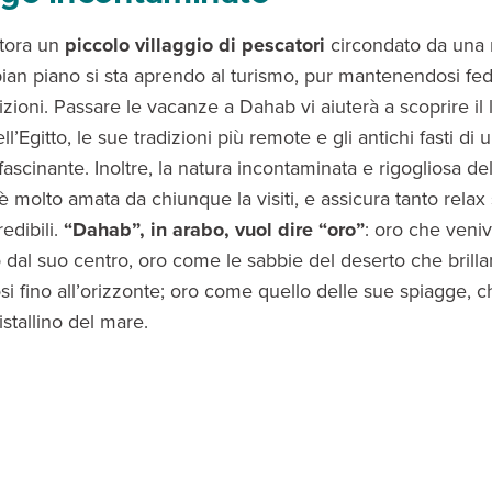
ttora un
piccolo villaggio di pescatori
circondato da una 
pian piano si sta aprendo al turismo, pur mantenendosi fed
izioni. Passare le vacanze a Dahab vi aiuterà a scoprire il 
ll’Egitto, le sue tradizioni più remote e gli antichi fasti di
ascinante. Inoltre, la natura incontaminata e rigogliosa de
è molto amata da chiunque la visiti, e assicura tanto relax 
edibili.
“Dahab”, in arabo, vuol dire “oro”
: oro che veniv
 dal suo centro, oro come le sabbie del deserto che brill
i fino all’orizzonte; oro come quello delle sue spiagge, c
ristallino del mare.