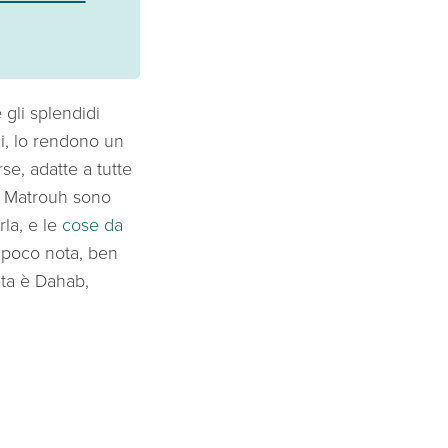
gli splendidi
ni, lo rendono un
e, adatte a tutte
sa Matrouh sono
rla, e le
cose da
 poco nota, ben
meta è Dahab,