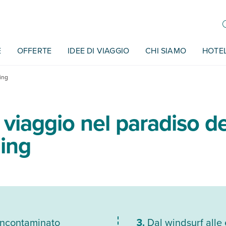
E
OFFERTE
IDEE DI VIAGGIO
CHI SIAMO
HOTE
ing
viaggio nel paradiso de
ling
incontaminato
Dal windsurf alle 