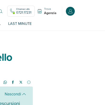
Trova
Chiamaci allo
Accedi o registrati all
0721.17231
Agenzia
L
LAST MINUTE
llo
Nascondi
escursioni