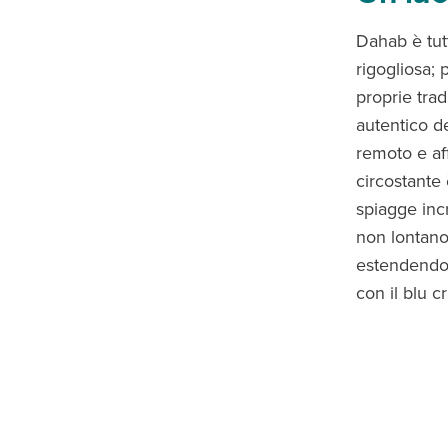
Dahab è tu
rigogliosa; 
proprie trad
autentico de
remoto e aff
circostante 
spiagge incr
non lontano
estendendos
con il blu c