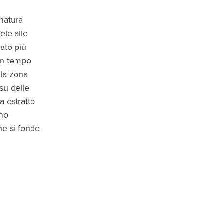
natura
ele alle
lato più
 un tempo
lla zona
su delle
a estratto
ano
he si fonde