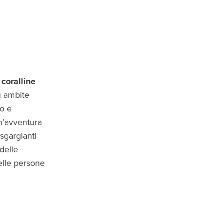
 coralline
ù ambite
no e
n’avventura
 sgargianti
delle
delle persone