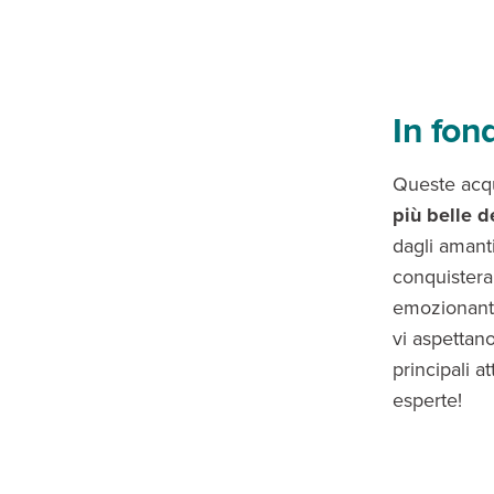
In fond
Queste acqu
più belle 
dagli amant
conquistera
emozionante!
vi aspettano
principali a
esperte!