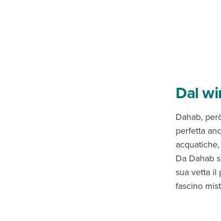
Dal wi
Dahab, però,
perfetta anc
acquatiche,
Da Dahab si
sua vetta i
fascino mist