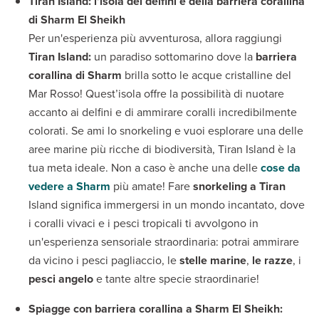
Tiran Island: l’isola dei delfini e della barriera corallina
di Sharm El Sheikh
Per un'esperienza più avventurosa, allora raggiungi
Tiran Island:
un paradiso sottomarino dove la
barriera
corallina di Sharm
brilla sotto le acque cristalline del
Mar Rosso! Quest’isola offre la possibilità di nuotare
accanto ai delfini e di ammirare coralli incredibilmente
colorati. Se ami lo snorkeling e vuoi esplorare una delle
aree marine più ricche di biodiversità, Tiran Island è la
tua meta ideale. Non a caso è anche una delle
cose da
vedere a Sharm
più amate! Fare
snorkeling a Tiran
Island significa immergersi in un mondo incantato, dove
i coralli vivaci e i pesci tropicali ti avvolgono in
un'esperienza sensoriale straordinaria: potrai ammirare
da vicino i pesci pagliaccio, le
stelle marine
,
le razze
, i
pesci angelo
e tante altre specie straordinarie!
Spiagge con barriera corallina a Sharm El Sheikh: