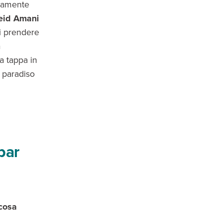
ttamente
eid Amani
oi prendere
a
a tappa in
o paradiso
bar
cosa