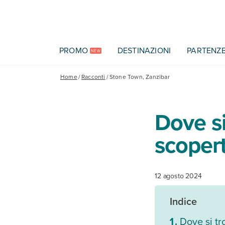
Vai al contenuto principale
PROMO
DESTINAZIONI
PARTENZ
NEW
Home
/
Racconti
/
Stone Town, Zanzibar
Dove si
scopert
12 agosto 2024
Indice
Dove si tr