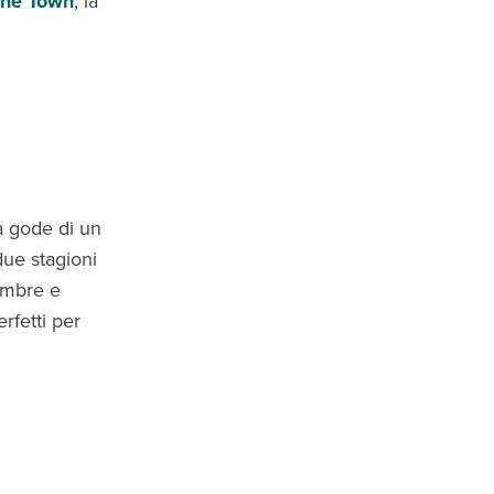
one Town
, la
la gode di un
due stagioni
embre e
rfetti per