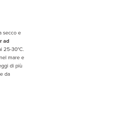
ma secco e
r ad
ai 25-30°C.
 nel mare e
ggi di più
se da