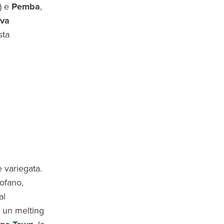
) e
Pemba
,
ova
sta
e variegata.
ofano,
al
o un melting