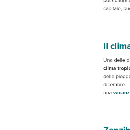
pot cultura
capitale, pu
Il cli
Una delle d
clima tropi
delle piogg
dicembre. I 
una
vacanz