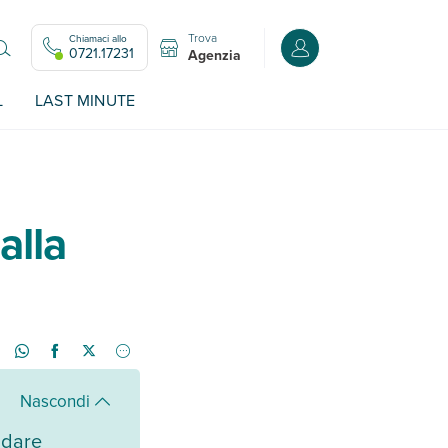
Trova
Chiamaci allo
Accedi o registrati all
0721.17231
Agenzia
L
LAST MINUTE
alla
Nascondi
ndare