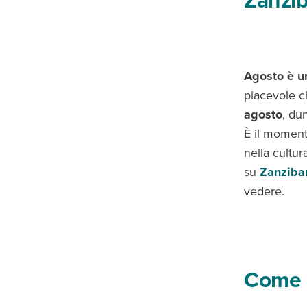
Zanzib
Agosto è un
piacevole c
agosto
, du
È il moment
nella cultur
su
Zanzibar
vedere.
Come a