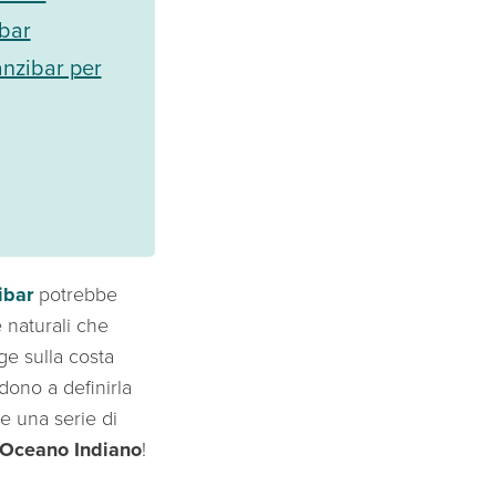
bar
anzibar per
ibar
potrebbe
e naturali che
ge sulla costa
ono a definirla
 e una serie di
Oceano Indiano
!