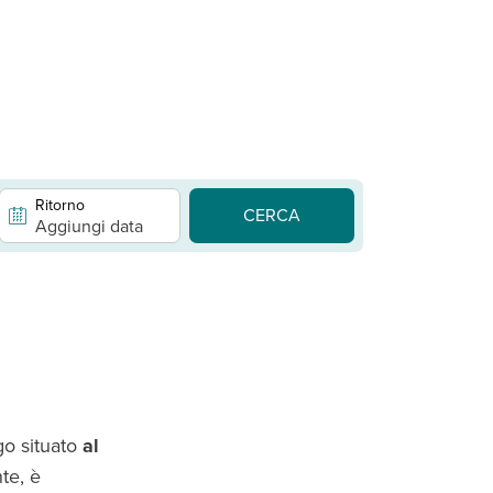
Ritorno
CERCA
Aggiungi data
go situato
al
te, è