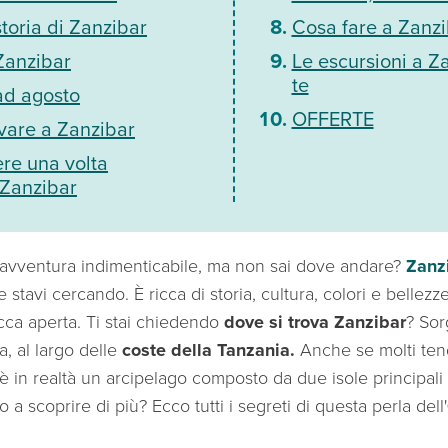
storia di Zanzibar
Cosa fare a Zanzi
 Zanzibar
Le escursioni a Z
te
ad agosto
OFFERTE
vare a Zanzibar
re una volta
 Zanzibar
'avventura indimenticabile, ma non sai dove andare?
Zanz
 stavi cercando. È ricca di storia, cultura, colori e bellezz
occa aperta. Ti stai chiedendo
dove si trova Zanzibar
? Sor
ca, al largo delle
coste della Tanzania.
Anche se molti tend
 è in realtà un arcipelago composto da due isole principali
o a scoprire di più? Ecco tutti i segreti di questa perla dell'