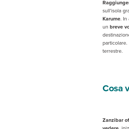
Raggiunge
sull'isola gr
Karume
. I
un
breve vo
destinazion
particolare.
terrestre.
Cosa v
Zanzibar of
vedere,
iniz