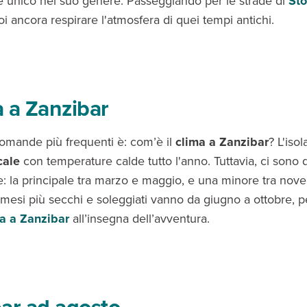
le unico nel suo genere. Passeggiando per le strade di
St
oi ancora respirare l'atmosfera di quei tempi antichi.
ma a Zanzibar
omande più frequenti è: com’è il
clima a Zanzibar
? L'iso
cale
con temperature calde tutto l'anno. Tuttavia, ci sono 
e: la principale tra marzo e maggio, e una minore tra nov
mesi più secchi e soleggiati vanno da giugno a ottobre, pe
a a Zanzibar
all’insegna dell’avventura.