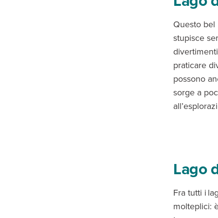
Lago d
Questo bel l
stupisce se
divertimenti 
praticare di
possono anch
sorge a poc
all’esploraz
Lago d
Fra tutti i 
molteplici: 