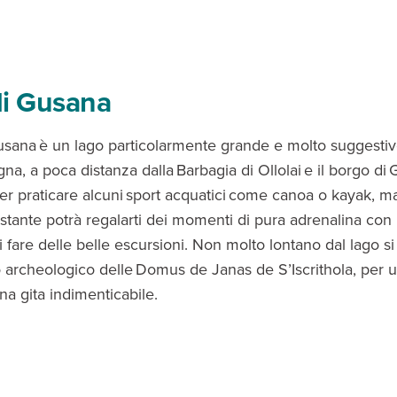
di Gusana
usana è un lago particolarmente grande e molto suggestiv
na, a poca distanza dalla Barbagia di Ollolai e il borgo di G
per praticare alcuni sport acquatici come canoa o kayak, m
stante potrà regalarti dei momenti di pura adrenalina con 
di fare delle belle escursioni. Non molto lontano dal lago si
to archeologico delle Domus de Janas de S’Iscrithola, per u
una gita indimenticabile.