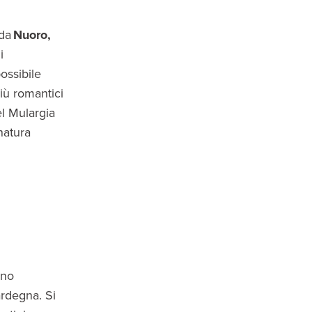
 da
Nuoro,
i
possibile
più romantici
el Mulargia
natura
ono
ardegna. Si