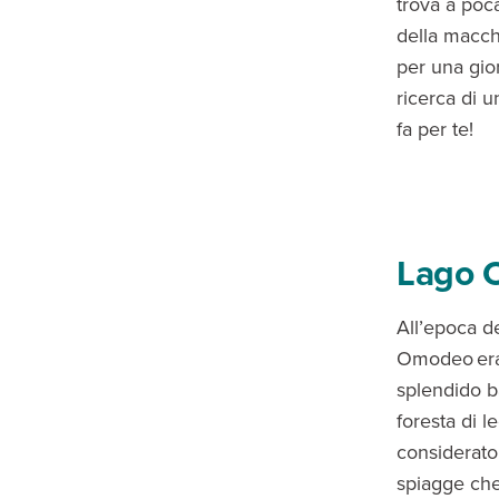
trova a poca
della macch
per una gior
ricerca di 
fa per te!
Lago 
All’epoca de
Omodeo era 
splendido ba
foresta di l
considerato 
spiagge che