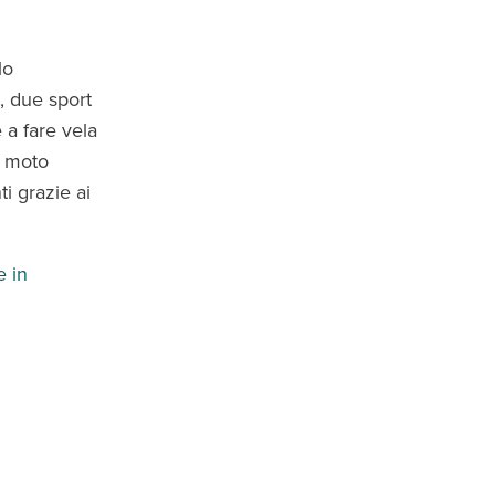
lo
, due sport
 a fare vela
a moto
i grazie ai
 in