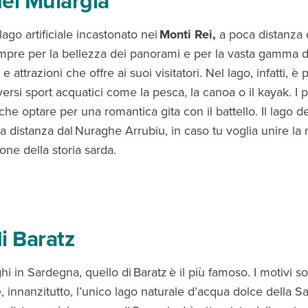
el Mulargia
ago artificiale incastonato nei
Monti Rei,
a poca distanza
mpre per la bellezza dei panorami e per la vasta gamma d
e attrazioni che offre ai suoi visitatori. Nel lago, infatti, è 
versi sport acquatici come la pesca, la canoa o il kayak. I 
e optare per una romantica gita con il battello. Il lago d
a distanza dal Nuraghe Arrubiu, in caso tu voglia unire la 
ione della storia sarda.
i Baratz
laghi in Sardegna, quello di Baratz è il più famoso. I motivi s
è, innanzitutto, l’unico lago naturale d’acqua dolce della S