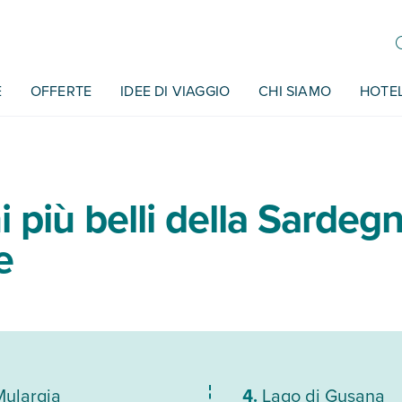
E
OFFERTE
IDEE DI VIAGGIO
CHI SIAMO
HOTE
hi più belli della Sardeg
e
Mulargia
Lago di Gusana