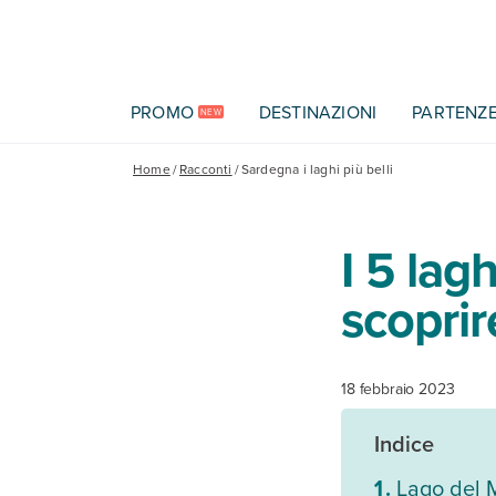
Vai al contenuto principale
PROMO
DESTINAZIONI
PARTENZ
NEW
Home
/
Racconti
/
Sardegna i laghi più belli
I 5 lag
scoprir
18 febbraio 2023
Indice
Lago del 