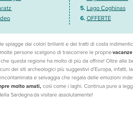
aratz
Lago Coghinas
odeo
OFFERTE
 le spiagge dai colori brillanti e dei tratti di costa indimenti
 molte persone scelgono di trascorrere le proprie
vacanze 
che questa regione ha molto di più da offrire! Oltre alle bel
lcuni dei siti archeologici più suggestivi d’Europa, infatti,
ncontaminata e selvaggia che regala delle emozioni indesc
mpre molto amati,
così come i laghi. Continua pure a legg
 della Sardegna da visitare assolutamente!