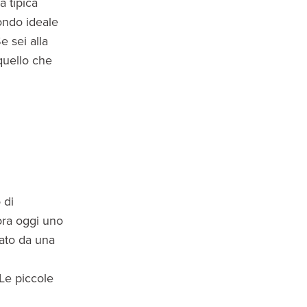
a tipica
fondo ideale
e sei alla
quello che
 di
ora oggi uno
dato da una
 Le piccole