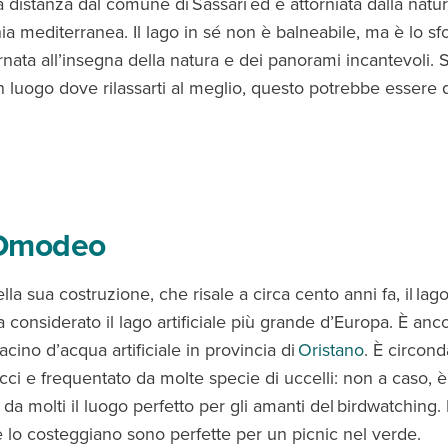
 distanza dal comune di Sassari ed è attorniata dalla natur
ia mediterranea. Il lago in sé non è balneabile, ma è lo s
nata all’insegna della natura e dei panorami incantevoli. S
un luogo dove rilassarti al meglio, questo potrebbe essere 
Omodeo
lla sua costruzione, che risale a circa cento anni fa, il lago
considerato il lago artificiale più grande d’Europa. È anc
cino d’acqua artificiale in provincia di
Oristano
. È circon
ecci e frequentato da molte specie di uccelli: non a caso, è
da molti il luogo perfetto per gli amanti del birdwatching.
 lo costeggiano sono perfette per un picnic nel verde.