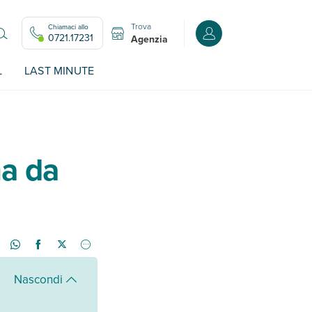
Trova
Chiamaci allo
Accedi o registrati all
0721.17231
Agenzia
L
LAST MINUTE
na da
Nascondi