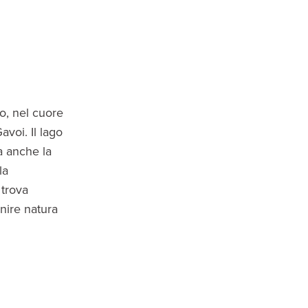
o, nel cuore
avoi. Il lago
a anche la
la
 trova
nire natura