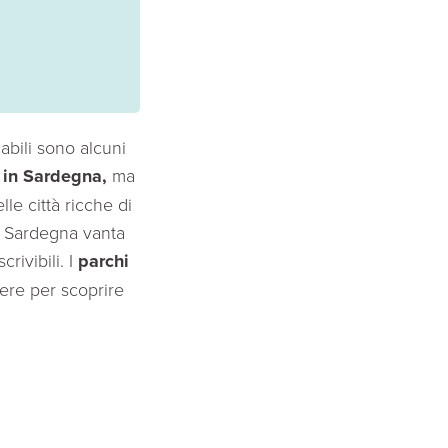
cabili sono alcuni
in Sardegna,
ma
le città ricche di
 la Sardegna vanta
rivibili. I
parchi
ere per scoprire