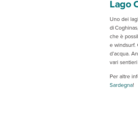
Lago 
Uno dei lagh
di Coghinas
che è possib
e windsurf.
d’acqua. An
vari sentier
Per altre in
Sardegna
!