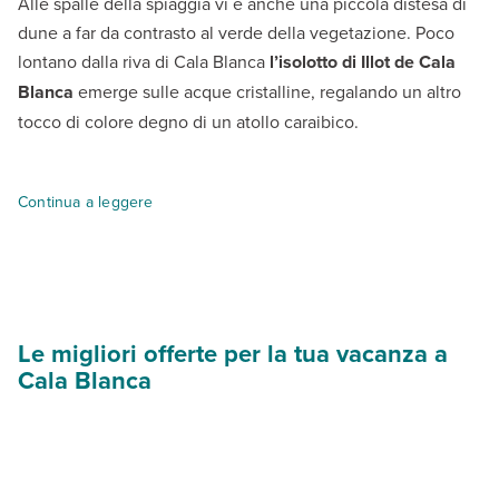
Alle spalle della spiaggia vi è anche una piccola distesa di
dune a far da contrasto al verde della vegetazione. Poco
lontano dalla riva di Cala Blanca
l’isolotto di Illot de Cala
Blanca
emerge sulle acque cristalline, regalando un altro
tocco di colore degno di un atollo caraibico.
La spiaggia di Cala Bianca è semplicemente perfetta per chi sogn
Continua a leggere
Oltre le pareti di roccia inizia a svilupparsi
il villaggio,
con grazi
Le migliori offerte per la tua vacanza a
Cala Blanca