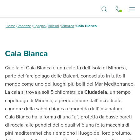
Vai al contenuto principale
Cala Blanca
Apr
Home
/
Vacanze
/
Spagna
/
Baleari
/
Minorca
/
Cala Blanca
Cala Blanca
Quella di Cala Blanca è una caletta dell’isola di Minorca,
parte dell’arcipelago delle Baleari, conosciuto in tutto il
mondo come uno dei luoghi più belli del Mar Mediterraneo.
La cala si trova a soli 5 chilometri da
Ciudadela,
un tempo
capoluogo di Minorca, e prende nome dall’incredibile
candore della sabbia bianca e morbida dell’insenatura.
Cala Bianca ha la forma di una “u”, protetta da basse pareti
di roccia, alle pendici delle quali vi è una folta macchia di
pini mediterranei che riempiono il luogo del loro profumo.