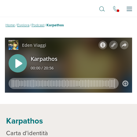
Vai al contenuto principale
Apr
Home
/
Esplora
/
Podcast
/
Karpathos
Karpathos
Carta d'identità