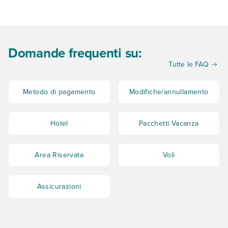
esigenze.
Le assicurazioni di tipo sanitario possono essere inserite fino
op
a 48h prima dell’inizio della vacanza mentre per la T
Booking Easy Plus
l’acquisto deve essere contestuale alla
Domande frequenti su:
prenotazione.
Tutte le FAQ
Metodo di pagamento
Modifiche/annullamento
Hotel
Pacchetti Vacanza
Area Riservata
Voli
Assicurazioni