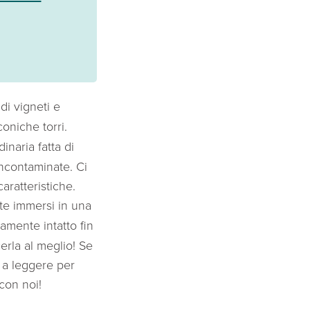
 di vigneti e
coniche torri.
naria fatta di
incontaminate. Ci
aratteristiche.
ate immersi in una
camente intatto fin
erla al meglio! Se
 a leggere per
con noi!