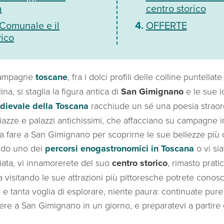
a
centro storico
 Comunale e il
OFFERTE
ico
 campagne
toscane
, fra i dolci profili delle colline puntellate
na, si staglia la figura antica di
San Gimignano
e le sue i
dievale della Toscana
racchiude un sé una poesia straordi
piazze e palazzi antichissimi, che affacciano su campagne 
 fare a San Gimignano per scoprirne le sue bellezze più c
ndo uno dei
percorsi enogastronomici in Toscana
o vi si
ata, vi innamorerete del suo
centro storico
, rimasto prati
isitando le sue attrazioni più pittoresche potrete conosc
e tanta voglia di esplorare, niente paura: continuate pure
ere a San Gimignano in un giorno, e preparatevi a partire 