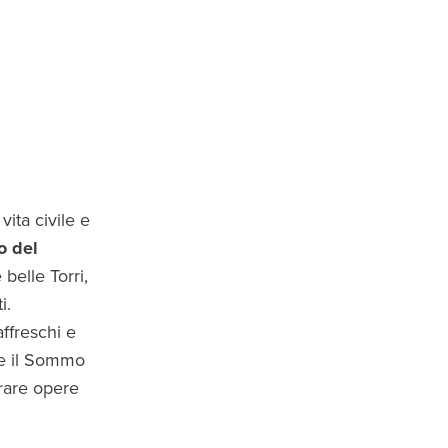
vita civile e
o del
belle Torri,
i.
affreschi e
ove il Sommo
rare opere