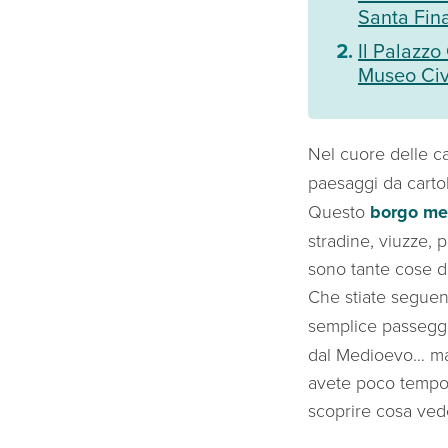
Santa Fin
Il Palazzo
Museo Civ
Nel cuore delle
paesaggi da cartoli
Questo
borgo me
stradine, viuzze, 
sono tante cose da
Che stiate segue
semplice passeggi
dal Medioevo… ma v
avete poco tempo 
scoprire cosa ved