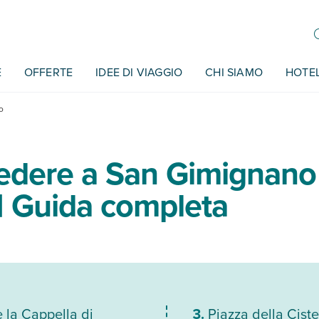
E
OFFERTE
IDEE DI VIAGGIO
CHI SIAMO
HOTE
o
edere a San Gimignano 
| Guida completa
 la Cappella di
Piazza della Ciste