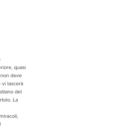
è
riore, quasi
, non deve
 vi lascerà
stiano del
rtolo. La
miracoli,
!