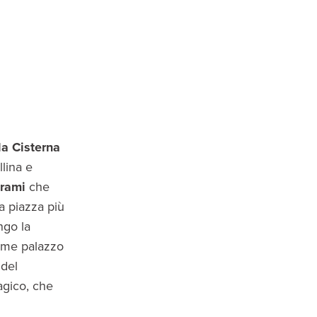
la Cisterna
llina e
rami
che
a piazza più
ngo la
come palazzo
 del
agico, che