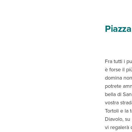
Piazza 
Fra tutti i 
è forse il p
domina non s
potrete amm
bella di Sa
vostra strad
Tortoli e la
Diavolo, su
vi regalerà 