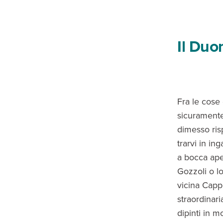
Il Duo
Fra le cose 
sicuramente 
dimesso ris
trarvi in in
a bocca ape
Gozzoli o lo
vicina Cappe
straordinari
dipinti in m