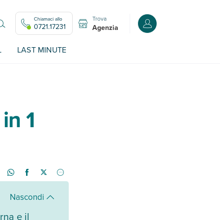
Trova
Chiamaci allo
Accedi o registrati all
0721.17231
Agenzia
L
LAST MINUTE
in 1
Nascondi
rna e il