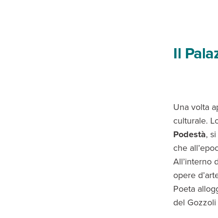
Il Pal
Una volta ap
culturale. 
Podestà
, s
che all’epoc
All’interno 
opere d’arte
Poeta allog
del Gozzoli 