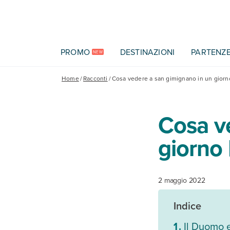
Vai al contenuto principale
PROMO
DESTINAZIONI
PARTENZ
NEW
Home
/
Racconti
/
Cosa vedere a san gimignano in un giorn
Cosa v
giorno 
2 maggio 2022
Indice
Il Duomo e