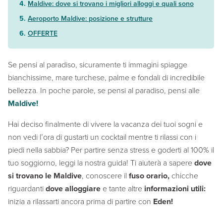
Maldive: dove si trovano i migliori alloggi e quali sono
Aeroporto Maldive: posizione e strutture
OFFERTE
Se pensi al paradiso, sicuramente ti immagini spiagge
bianchissime, mare turchese, palme e fondali di incredibile
bellezza. In poche parole, se pensi al paradiso, pensi alle
Maldive!
Hai deciso finalmente di vivere la vacanza dei tuoi sogni e
non vedi l’ora di gustarti un cocktail mentre ti rilassi con i
piedi nella sabbia? Per partire senza stress e goderti al 100% il
tuo soggiorno, leggi la nostra guida! Ti aiuterà a sapere
dove
si trovano le Maldive
, conoscere il
fuso orario,
chicche
riguardanti
dove alloggiare
e tante altre
informazioni utili:
inizia a rilassarti ancora prima di partire con
Eden!