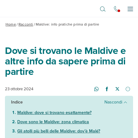
Vai al contenuto principale
Apr
Home
/
Racconti
/
Maldive: info pratiche prima di partire
Dove si trovano le Maldive e
altre info da sapere prima di
partire
23 ottobre 2024
Indice
Nascondi
Maldive: dove si trovano esattamente?
Dove sono le Maldive: zona climatica
Gli atolli più belli delle Maldive: dov’è Malé?