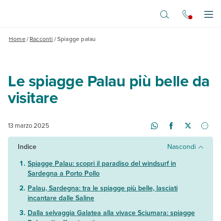
Vai al contenuto principale
Apr
Home
/
Racconti
/
Spiagge palau
Le spiagge Palau più belle da
visitare
13 marzo 2025
Indice
Nascondi
Spiagge Palau: scopri il paradiso del windsurf in
Sardegna a Porto Pollo
Palau, Sardegna: tra le spiagge più belle, lasciati
incantare dalle Saline
Dalla selvaggia Galatea alla vivace Sciumara: spiagge