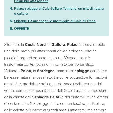
Palau più affascinanti
Palau: spiagge di Cala Scilla e Talmone, un mix di natura
e cultura
Spiagge Palau: scopri le meraviglie di Cala di Trana
OFFERTE
Situata sulla
Costa Nord
, in
Gallura
,
Palau
è senza dubbio
una delle mete più affascinanti della Sardegna, che da
piccolo borgo di pescatori nato nell'Ottocento, si è
trasformata col tempo in un rinomato centro turistico.
Visitando
Palau
, in
Sardegna
, ammirerai
spiagge
candide e
bellezze naturali mozzafiato, tra cui le suggestive formazioni
granitiche, modellate nel corso dei secoli dall’acqua e dal
vento, come la famosa Roccia dell’Orso. Lasciati conquistare
dalla varietà delle
spiagge Palau
e dei dintorni: 25 chilometri
di costa e oltre 20 spiagge, tutte con un fascino particolare,
dalle calette più intime ai grandi arenili attrezzati, ma sempre