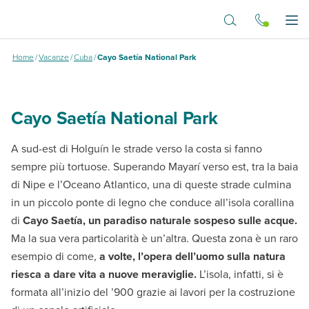
Vai al contenuto principale
Cayo Saetia National Park
Apr
Home
/
Vacanze
/
Cuba
/
Cayo Saetía National Park
Cayo Saetía National Park
A sud-est di Holguín le strade verso la costa si fanno
sempre più tortuose. Superando Mayarí verso est, tra la baia
di Nipe e l’Oceano Atlantico, una di queste strade culmina
in un piccolo ponte di legno che conduce all’isola corallina
di
Cayo Saetía, un paradiso naturale sospeso sulle acque.
Ma la sua vera particolarità è un’altra. Questa zona è un raro
esempio di come,
a volte, l’opera dell’uomo sulla natura
riesca a dare vita a nuove meraviglie.
L’isola, infatti, si è
formata all’inizio del ’900 grazie ai lavori per la costruzione