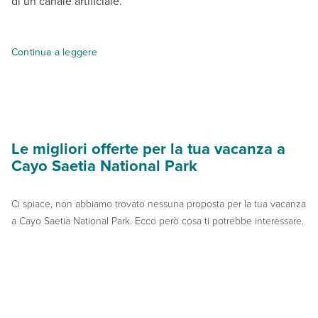
di un canale artificiale.
Arrivati a Cayo Saetía la sensazione è quella di essere approda
Continua a leggere
Negli anni Settanta questo piccolo angolo di mondo veniva sac
In passato Fidel Castro in persona aveva scelto proprio quest’
Proprio perché si tratta di un parco protetto, a Cayo Saetía le s
Le migliori offerte per la tua vacanza a
Cayo Saetia National Park
Ci spiace, non abbiamo trovato nessuna proposta per la tua vacanza
a Cayo Saetia National Park. Ecco però cosa ti potrebbe interessare.