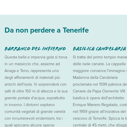
Da non perdere a Tenerife
BARRANCO DEL INFIERNO
BASILICA CANDELARIA
Questa bella e impervia gola si trova
Si tratta del primo tempio mari
in un massiccio che, assieme ad
delle isole canarie. La cappella
Anaga e Teno, rappresenta uno
maggiore conserva l'immagine 
degli affioramenti di materiali più
Madonna della Candelaria
antichi dell'isola. Vi sorprenderà con
proclamata nel 1599 patrona de
salti di oltre 150 m di altezza e la sua
Canarie da Papa Clemente VIII.
grande portata d'acqua, soprattutto
basilica è opera dell'architetto
in inverno. I dintorni ospitano
Enrique Marrero Regalado, cost
comunità vegetali di grande varietà
nel 1959 grazie all'iniziativa del
con innumerevoli endemismi, tra i
vescovo di Tenerife. Spicca la t
quali spiccano alcune specie
centrale di 45 metri, che sfogg