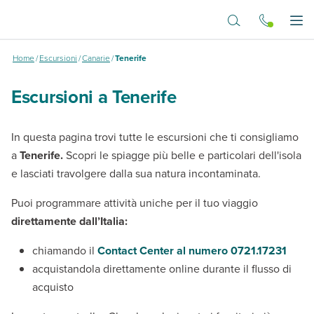
Vai al contenuto principale
Dove vuoi andare?
Apr
Home
/
Escursioni
/
Canarie
/
Tenerife
Escursioni a Tenerife
In questa pagina trovi tutte le escursioni che ti consigliamo
a
Tenerife.
Scopri le spiagge più belle e particolari dell'isola
e lasciati travolgere dalla sua natura incontaminata.
Puoi programmare attività uniche per il tuo viaggio
direttamente dall’Italia:
chiamando il
Contact Center al numero 0721.17231
acquistandola direttamente online durante il flusso di
acquisto