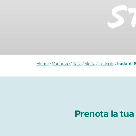
S
Home
/
Vacanze
/
Italia
/
Sicilia
/
Le Isole
/
Isola di
Prenota la tua