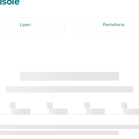
isole
Lipari
Pantelleria