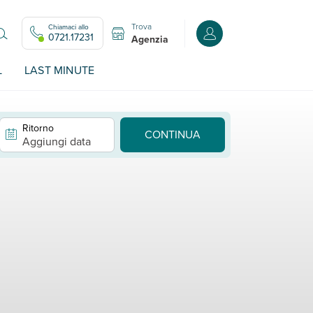
Trova
Chiamaci allo
Accedi o registrati all
0721.17231
Agenzia
L
LAST MINUTE
Ritorno
CONTINUA
Aggiungi data