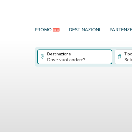
Vai al contenuto principale
PROMO
DESTINAZIONI
PARTENZ
NEW
Destinazione
Tipo
Dove vuoi andare?
Sel