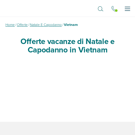
Vai al contenuto principale
Apr
Home
/
Offerte
/
Natale E Capodanno
/
Vietnam
Offerte vacanze di Natale e
Capodanno in Vietnam