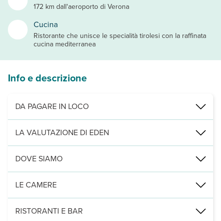
172 km dall'aeroporto di Verona
Cucina
Ristorante che unisce le specialità tirolesi con la raffinata
cucina mediterranea
Info e descrizione
DA PAGARE IN LOCO
Servizi obbligatori:
animali su richiesta in camera superior o juni
LA VALUTAZIONE DI EDEN
2
Centro Benessere di 1500 m
da cui godere del panorama sul
DOVE SIAMO
2
Immerso in un parco naturale privato di 40.000 m
Struttura con una lunga storia che negli anni è stata costantemen
Nova Levante, impianti di risalita a 200 m, raggiungibile con navet
LE CAMERE
Leggi Tutto
Tutte le camere sono dotate di televisore a schermo piatto, cassetta
RISTORANTI E BAR