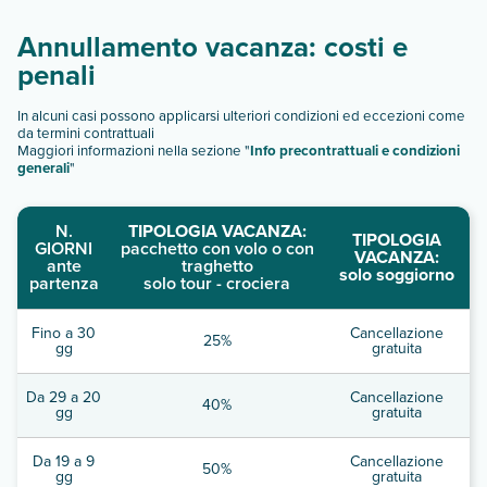
Annullamento vacanza: costi e
penali
In alcuni casi possono applicarsi ulteriori condizioni ed eccezioni come
da termini contrattuali
Maggiori informazioni nella sezione "
Info precontrattuali e condizioni
generali
"
N.
TIPOLOGIA VACANZA:
TIPOLOGIA
GIORNI
pacchetto con volo o con
VACANZA:
ante
traghetto
solo soggiorno
partenza
solo tour - crociera
Fino a 30
Cancellazione
25%
gg
gratuita
Da 29 a 20
Cancellazione
40%
gg
gratuita
Da 19 a 9
Cancellazione
50%
gg
gratuita