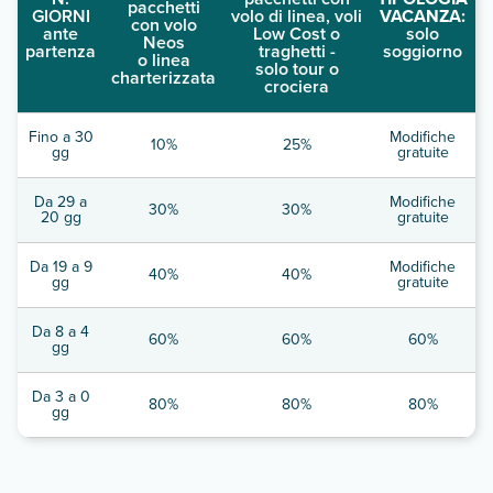
pacchetti
GIORNI
volo di linea, voli
VACANZA:
con volo
ante
Low Cost o
solo
Neos
partenza
traghetti -
soggiorno
o linea
solo tour o
charterizzata
crociera
Fino a 30
Modifiche
10%
25%
gg
gratuite
Da 29 a
Modifiche
30%
30%
20 gg
gratuite
Da 19 a 9
Modifiche
40%
40%
gg
gratuite
Da 8 a 4
60%
60%
60%
gg
Da 3 a 0
80%
80%
80%
gg