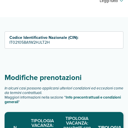
Leggi tutto
Scopri tutti i dettagli nel paragrafo dedicato "
Info e
descrizione
".
Codice Identificativo Nazionale (CIN):
IT021058A1W2HJLT2H
Modifiche prenotazioni
In alcuni casi possono applicarsi ulteriori condizioni ed eccezioni come
da termini contrattuali.
Maggiori informazioni nella sezione "
Info precontrattuali e condizioni
generali
"
TIPOLOGIA
TIPOLOGIA
VACANZA:
VACANZA:
N.
pacchetti con
TIPOLOGIA