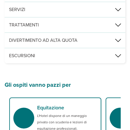
Ristorante con specialità tirolesi e raffinate pietanze mediterrane
SERVIZI
“Cavallino Wellness”, nuovo reparto wellness e benessere di 1500 m
TRATTAMENTI
Rilassante: un vitalis massage vitalstone pietre basaltiche da 50'
DIVERTIMENTO AD ALTA QUOTA
Lei&lui: due cuori e una SPA: un bagno ai petali di rosa di coppia
Detossinante: un Cavallino SPA Detox Program da 110', un massaggi
Nel cuore delle Dolomiti, in Alto Adige, questo incantevole paese è
ESCURSIONI
E' possibile aggiungere direttamente nella pratica del soggiorno,
Bolzano food tour
Gli ospiti vanno pazzi per
Equitazione
L'Hotel dispone di un maneggio
privato con scuderia e lezioni di
equitazione professionali.