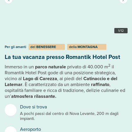
1
/
12
Per gli amanti
del
BENESSERE
della
MONTAGNA
La tua vacanza presso Romantik Hotel Post
2
Immerso in un
parco naturale
privato di 40.000 m
il
Romantik Hotel Post gode di una posizione strategica,
vicino al
Lago di Carezza
, ai piedi del
Catinaccio e del
Latemar
. È caratterizzato da un ambiente
raffinato
,
ospitalità familiare e ricca di tradizione, delizie culinarie ed
un’
atmosfera rilassante.
Dove si trova
A pochi passi dal centro di Nova Levante, 200 m dagli
impianti.
Aeroporto