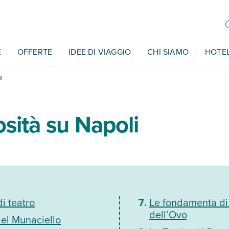
E
OFFERTE
IDEE DI VIAGGIO
CHI SIAMO
HOTE
i
osità su Napoli
di teatro
Le fondamenta di
dell’Ovo
del Munaciello