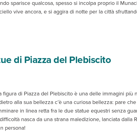
ndo sparisce qualcosa, spesso si incolpa proprio il Munaci
ciello vive ancora, e si aggira di notte per la città sfruttando
tue di Piazza del Plebiscito
 figura di Piazza del Plebiscito è una delle immagini più n
dietro alla sua bellezza c’è una curiosa bellezza: pare ch
mminare in linea retta fra le due statue equestri senza gua
difficoltà nasca da una strana maledizione, lanciata dalla 
in persona!