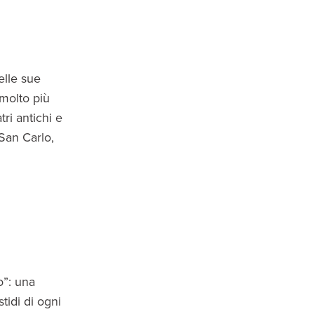
elle sue
 molto più
tri antichi e
 San Carlo,
o”: una
stidi di ogni