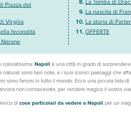
La Tomba di Drac
di Piazza del
La nascita di Fra
i VIrgilio
La storia di Part
ella fecondità
OFFERTE
di Nerone
e coloratissima:
Napoli
è una città in grado di sorprender
e naturali sono ben note, e i suoi iconici paesaggi che aff
uvio sono famosi in tutto il mondo. Ecco una piccola lista di
ancora non conoscevate, per rendere magico il vostro via
elenco di
cose particolari da vedere a Napoli
per un viagg