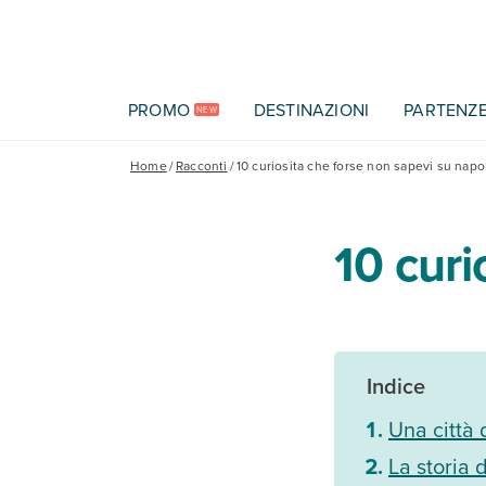
Vai al contenuto principale
PROMO
DESTINAZIONI
PARTENZ
NEW
Home
/
Racconti
/
10 curiosita che forse non sapevi su napol
10 curi
Indice
Una città 
La storia 