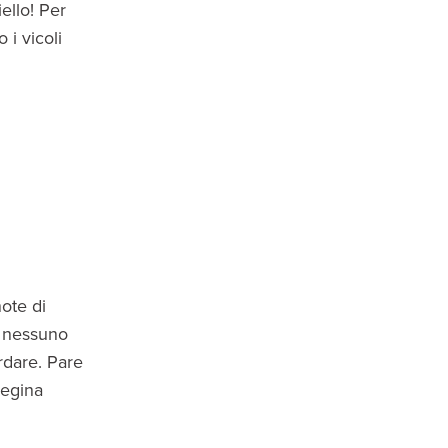
ello! Per
 i vicoli
ote di
e nessuno
rdare. Pare
Regina