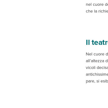
nel cuore de
che la rich
Il tea
Nel cuore de
all’altezza 
vicoli decis
antichissim
pare, si esi