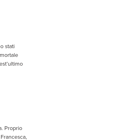
o stati
mmortale
uest’ultimo
a. Proprio
a Francesca,