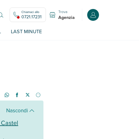
Trova
Chiamaci allo
Accedi o registrati all
0721.17231
Agenzia
L
LAST MINUTE
Nascondi
 Castel