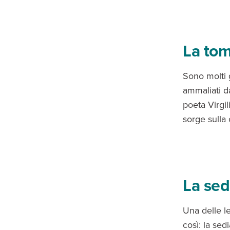
La tom
Sono molti gl
ammaliati da
poeta Virgil
sorge sulla 
La sed
Una delle l
così: la sed