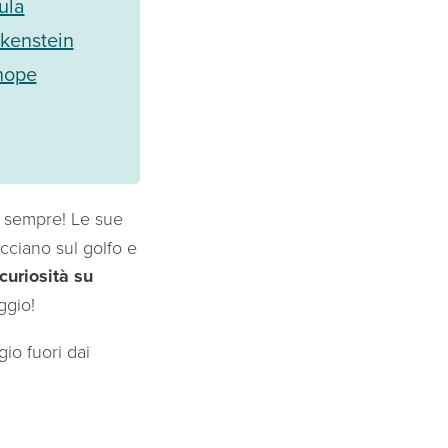
ula
nkenstein
enope
e sempre! Le sue
acciano sul golfo e
curiosità su
ggio!
io fuori dai