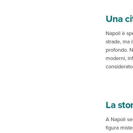
Una ci
Napoli è spe
strade, ma 
profondo. Nap
moderni, inf
considerato
La sto
A Napoli se
figura miste