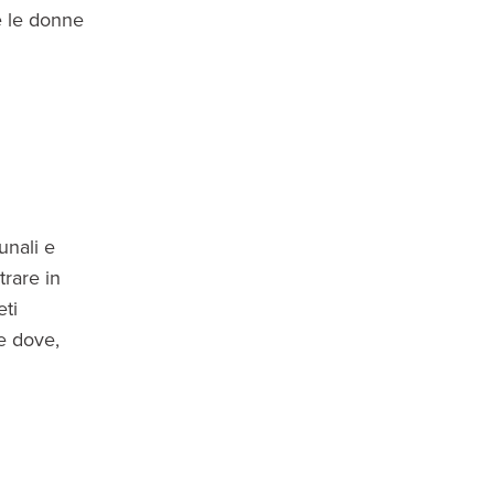
te le donne
unali e
trare in
eti
e dove,