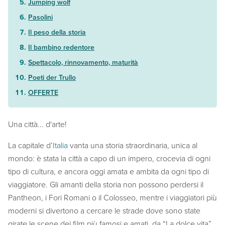
Jumping wolf
Pasolini
Il peso della storia
Il bambino redentore
Spettacolo, rinnovamento, maturità
Poeti der Trullo
OFFERTE
Una città... d'arte!
La capitale d’
Italia
vanta una storia straordinaria, unica al
mondo: è stata la città a capo di un impero, crocevia di ogni
tipo di cultura, e ancora oggi amata e ambita da ogni tipo di
viaggiatore. Gli amanti della storia non possono perdersi il
Pantheon, i Fori Romani o il Colosseo, mentre i viaggiatori più
moderni si divertono a cercare le strade dove sono state
girate le scene dei film più famosi e amati, da “La dolce vita”