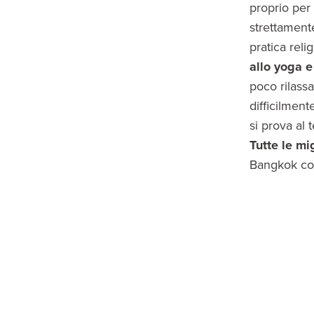
proprio per
strettamen
pratica reli
allo yoga e
poco rilass
difficilment
si prova al 
Tutte le mi
Bangkok come