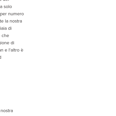
a solo
per numero
te la nostra
aia di
o che
gione di
 e l'altro è
d
 nostra