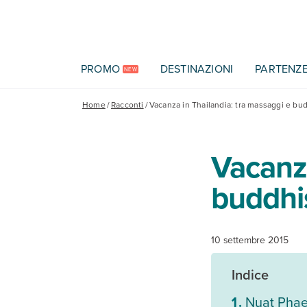
Vai al contenuto principale
PROMO
DESTINAZIONI
PARTENZ
NEW
Home
/
Racconti
/
Vacanza in Thailandia: tra massaggi e b
Vacanza
buddh
10 settembre 2015
Indice
Nuat Phae