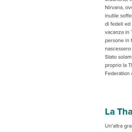
Nirvana, ov
inutile sof
di fedeli ed
vacanza in T
persone in 
nascessero 
Stato solam
proprio la T
Federation 
La Tha
Un'altra gr