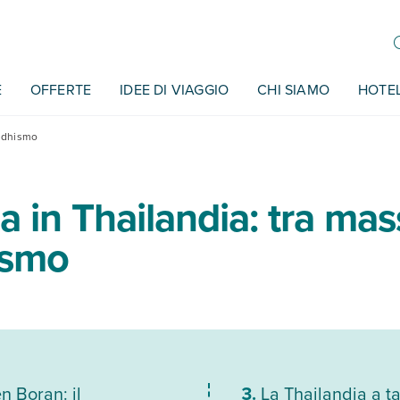
E
OFFERTE
IDEE DI VIAGGIO
CHI SIAMO
HOTE
uddhismo
 in Thailandia: tra mas
ismo
n Boran: il
La Thailandia a t