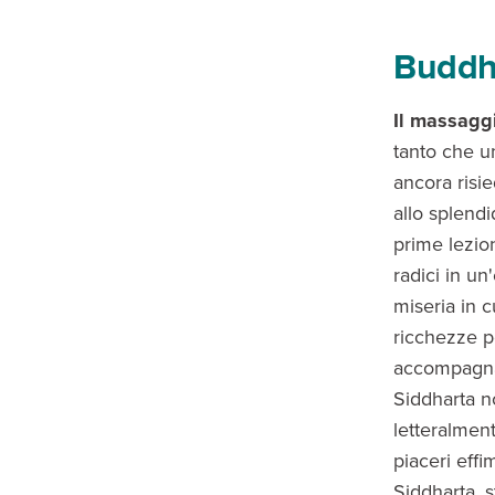
Buddhi
Il massaggi
tanto che u
ancora risie
allo splend
prime lezio
radici in u
miseria in 
ricchezze 
accompagnar
Siddharta 
letteralmente
piaceri effi
Siddharta, 