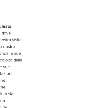
dhista
,
, dove
ostra visita
le nostre
fonda le sue
 colpito dalla
le sue
tazioni
one,
che
iuta sia i
gna
o del