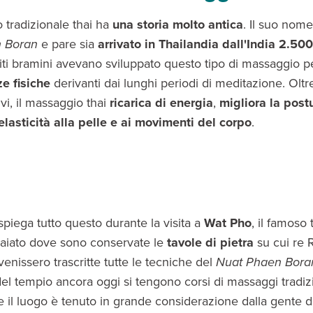
 tradizionale thai ha
una storia molto antica
. Il suo nome
 Boran
e pare sia
arrivato in Thailandia dall'India 2.500
iti bramini avevano sviluppato questo tipo di massaggio 
ze fisiche
derivanti dai lunghi periodi di meditazione. Oltre
ivi, il massaggio thai
ricarica di energia
,
migliora la post
elasticità alla pelle e ai movimenti del corpo
.
spiega tutto questo durante la visita a
Wat Pho
, il famoso
aiato dove sono conservate le
tavole di pietra
su cui re R
enissero trascritte tutte le tecniche del
Nuat Phaen Bora
del tempio ancora oggi si tengono corsi di massaggi tradiz
 e il luogo è tenuto in grande considerazione dalla gente d