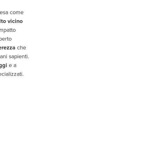
tesa come
to vicino
impatto
perto
erezza
che
ani sapienti.
aggi
e a
ializzati.