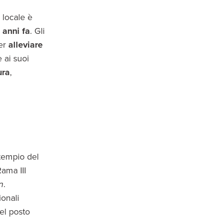
 locale è
 anni fa
. Gli
per
alleviare
 ai suoi
ura
,
 tempio del
ama III
n
.
ionali
el posto