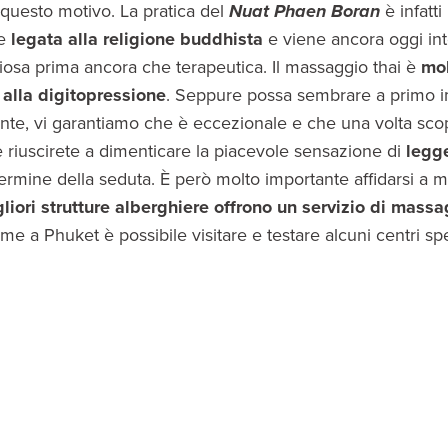
 questo motivo. La pratica del
Nuat Phaen Boran
è infatti
te
legata alla religione buddhista
e viene ancora oggi in
giosa prima ancora che terapeutica. Il massaggio thai è
mol
 alla digitopressione
. Seppure possa sembrare a primo 
ante, vi garantiamo che è eccezionale e che una volta sco
e riuscirete a dimenticare la piacevole sensazione di
legg
termine della seduta. È però molto importante affidarsi a m
gliori strutture alberghiere offrono un servizio di mass
 a Phuket è possibile visitare e testare alcuni centri spec