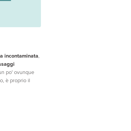
ra incontaminata
,
saggi
 un po' ovunque
o, è proprio il