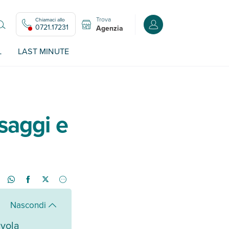
Trova
Chiamaci allo
Accedi o registrati all
0721.17231
Agenzia
L
LAST MINUTE
saggi e
Nascondi
avola