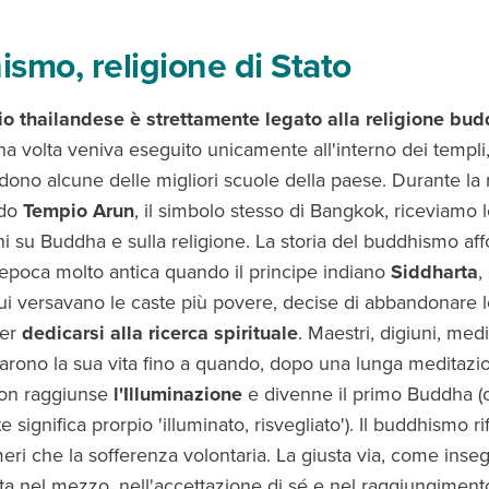
smo, religione di Stato
o thailandese è strettamente legato alla religione bud
na volta veniva eseguito unicamente all'interno dei templi
dono alcune delle migliori scuole della paese. Durante la n
ido
Tempio Arun
, il simbolo stesso di Bangkok, riceviamo 
ni su Buddha e sulla religione. La storia del buddhismo af
n'epoca molto antica quando il principe indiano
Siddharta
,
cui versavano le caste più povere, decise di abbandonare 
per
dedicarsi alla ricerca spirituale
. Maestri, digiuni, medi
ono la sua vita fino a quando, dopo una lunga meditazi
non raggiunse
l'Illuminazione
e divenne il primo Buddha (
 significa prorpio 'illuminato, risvegliato'). Il buddhismo rif
meri che la sofferenza volontaria. La giusta via, come inse
sta nel mezzo, nell'accettazione di sé e nel raggiungiment