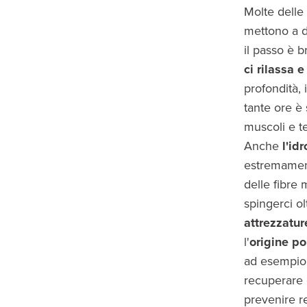
Molte delle
mettono a 
il passo è b
ci
rilassa
e
profondità, 
tante ore è 
muscoli e te
Anche
l'id
estremament
delle fibre 
spingerci o
attrezzatu
l'
origine po
ad esempio,
recuperare 
prevenire re