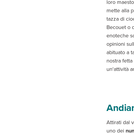
loro maestos
mette alla p
tazza di ci
Becouet o d
enoteche so
opinioni sul
abituato a t
nostra fetta
un'attività 
Andia
Attirati dal
uno dei
num