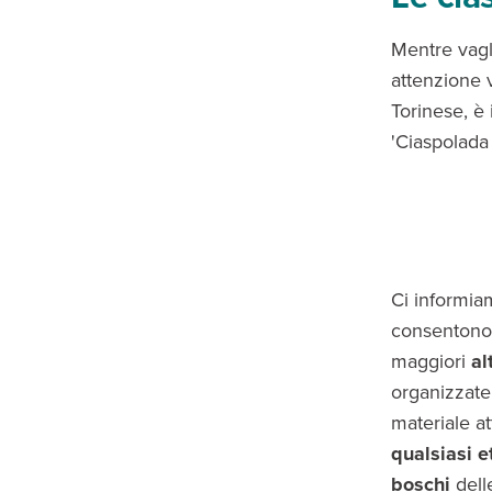
Mentre vagl
attenzione 
Torinese, è
'Ciaspolada 
Ci informi
consentono
maggiori
al
organizzat
materiale a
qualsiasi e
boschi
del