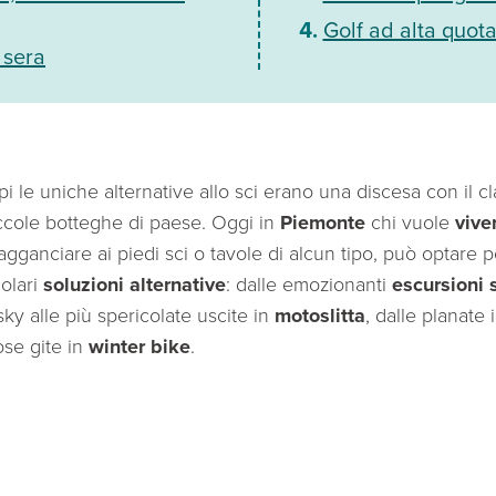
Golf ad alta quot
 sera
 le uniche alternative allo sci erano una discesa con il cla
ccole botteghe di paese. Oggi in
Piemonte
chi vuole
vive
gganciare ai piedi sci o tavole di alcun tipo, può optare p
olari
soluzioni alternative
: dalle emozionanti
escursioni s
ky alle più spericolate uscite in
motoslitta
, dalle planate 
ose gite in
winter bike
.