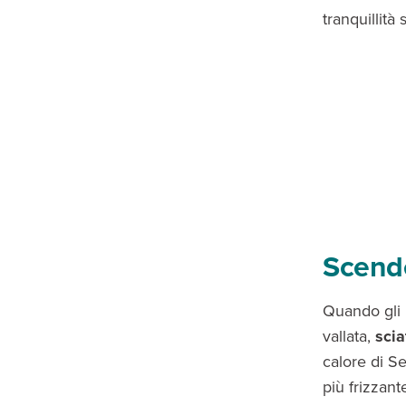
tranquillità 
Scende
Quando gli i
vallata,
scia
calore di S
più frizzan