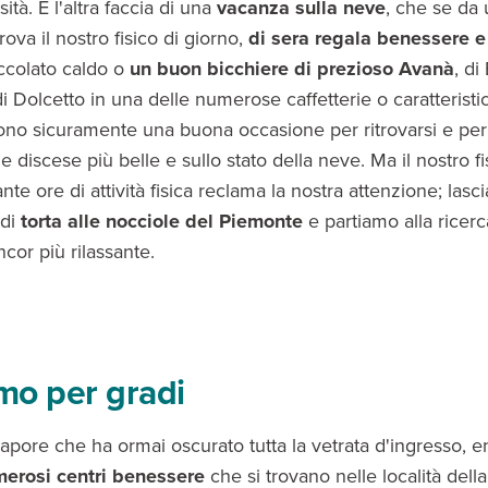
ità. È l'altra faccia di una
vacanza sulla neve
, che se da 
rova il nostro fisico di giorno,
di sera regala benessere e
occolato caldo o
un buon bicchiere di prezioso Avanà
, di
i Dolcetto in una delle numerose caffetterie o caratteristi
no sicuramente una buona occasione per ritrovarsi e pe
le discese più belle e sullo stato della neve. Ma il nostro f
ante ore di attività fisica reclama la nostra attenzione; lasc
 di
torta alle nocciole del Piemonte
e partiamo alla ricerc
ancor più rilassante.
mo per gradi
 vapore che ha ormai oscurato tutta la vetrata d'ingresso, e
erosi centri benessere
che si trovano nelle località della