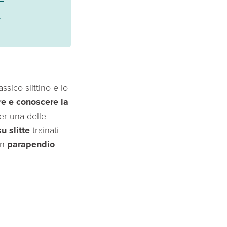
a
ssico slittino e lo
re e conoscere la
er una delle
u slitte
trainati
in
parapendio