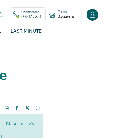
Trova
Chiamaci allo
Accedi o registrati all
0721.17231
Agenzia
L
LAST MINUTE
le
Nascondi
i