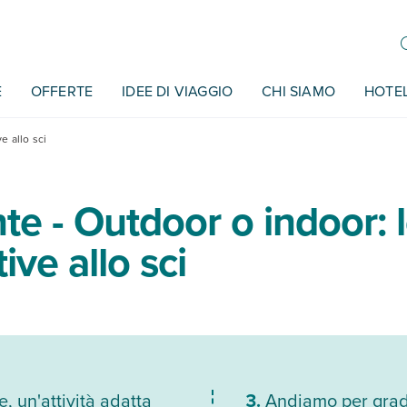
E
OFFERTE
IDEE DI VIAGGIO
CHI SIAMO
HOTE
e allo sci
e - Outdoor o indoor: 
ive allo sci
e, un'attività adatta
Andiamo per grad