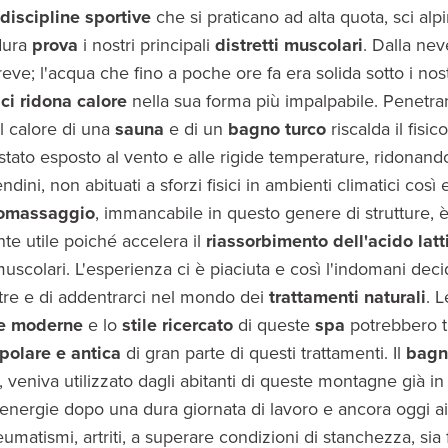
discipline sportive
che si praticano ad alta quota, sci alpin
dura
prova
i nostri principali
distretti muscolari
. Dalla nev
reve; l'acqua che fino a poche ore fa era solida sotto i nost
 ci ridona calore
nella sua forma più impalpabile. Penetra
il calore di una
sauna
e di un
bagno turco
riscalda il fisi
stato esposto al vento e alle rigide temperature, ridonando
ndini, non abituati a sforzi fisici in ambienti climatici così 
romassaggio
, immancabile in questo genere di strutture, 
e utile poiché accelera il
riassorbimento dell'acido latt
muscolari. L'esperienza ci è piaciuta e così l'indomani dec
ltre e di addentrarci nel mondo dei
trattamenti naturali
. L
re moderne
e lo
stile ricercato
di queste
spa
potrebbero t
polare e antica
di gran parte di questi trattamenti. Il
bagn
 veniva utilizzato dagli abitanti di queste montagne già in
energie dopo una dura giornata di lavoro e ancora oggi ai
umatismi, artriti, a superare condizioni di stanchezza, sia 