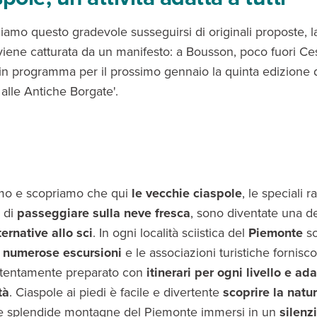
iamo questo gradevole susseguirsi di originali proposte, l
viene catturata da un manifesto: a Bousson, poco fuori C
 in programma per il prossimo gennaio la quinta edizione 
alle Antiche Borgate'.
amo e scopriamo che qui
le vecchie ciaspole
, le speciali 
 di
passeggiare sulla neve fresca
, sono diventate una de
ternative allo sci
. In ogni località sciistica del
Piemonte
s
e
numerose escursioni
e le associazioni turistiche fornisc
ttentamente preparato con
itinerari per ogni livello e ada
tà
. Ciaspole ai piedi è facile e divertente
scoprire la natur
le splendide montagne del Piemonte immersi in un
silenz