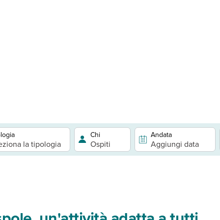
logia
Chi
Andata
eziona la tipologia
Ospiti
Aggiungi data
pole, un'attività adatta a tutti