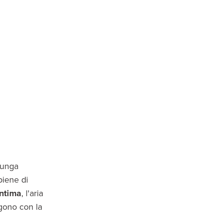
 lunga
piene di
intima
, l'aria
ggono con la