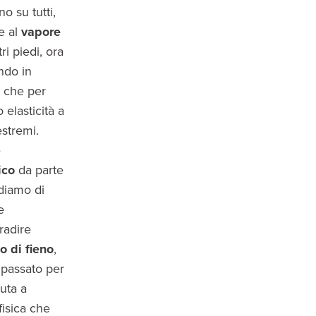
o su tutti,
e al
vapore
ri piedi, ora
ndo in
co che per
 elasticità a
estremi.
è
ico
da parte
idiamo di
e
radire
o di fieno
,
 passato per
uta a
fisica che