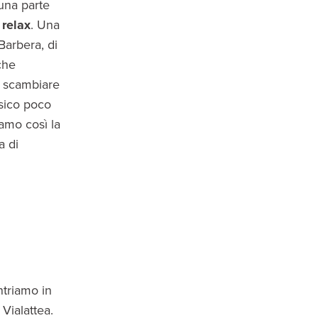
una parte
 relax
. Una
 Barbera, di
che
r scambiare
isico poco
iamo così la
a di
ntriamo in
 Vialattea.