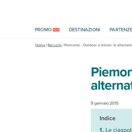
Vai al contenuto principale
PROMO
DESTINAZIONI
PARTENZ
NEW
Home
/
Racconti
/
Piemonte - Outdoor o indoor: le alternativ
Piemont
alternat
9 gennaio 2015
Indice
Le ciaspol