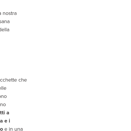
a nostra
esana
della
racchette che
lle
ono
ono
tti a
a e i
io
e in una