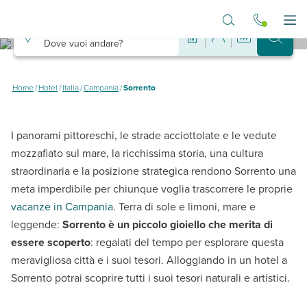
Vai al contenuto principale
Destinazione
Apr
Dove vuoi andare?
Hotel a Sorrento
Alla scoperta della città dei limoni
Home
/
Hotel
/
Italia
/
Campania
/
Sorrento
I panorami pittoreschi, le strade acciottolate e le vedute
mozzafiato sul mare, la ricchissima storia, una cultura
straordinaria e la posizione strategica rendono Sorrento una
meta imperdibile per chiunque voglia trascorrere le proprie
vacanze in Campania
. Terra di sole e limoni, mare e
leggende:
Sorrento è un piccolo gioiello che merita di
essere scoperto
: regalati del tempo per esplorare questa
meravigliosa città e i suoi tesori. Alloggiando in un hotel a
Sorrento potrai scoprire tutti i suoi tesori naturali e artistici.