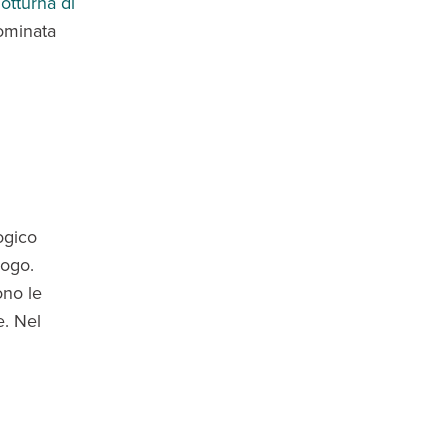
notturna di
dominata
ogico
uogo.
ono le
e. Nel