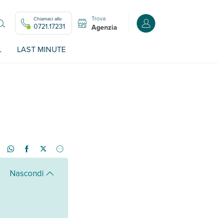
Trova
Chiamaci allo
Accedi o registrati all
0721.17231
Agenzia
L
LAST MINUTE
Nascondi