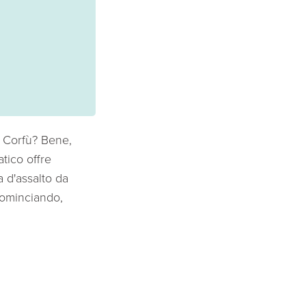
a Corfù? Bene,
atico offre
a d'assalto da
ominciando,