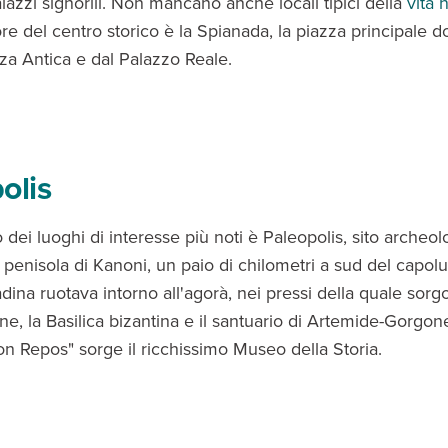
lazzi signorili. Non mancano anche locali tipici della
vita 
uore del centro storico è la Spianada, la piazza principale 
zza Antica e dal Palazzo Reale.
olis
dei luoghi di interesse più noti è Paleopolis, sito archeol
a penisola di Kanoni, un paio di chilometri a sud del capol
tadina ruotava intorno all'agorà, nei pressi della quale sorg
e, la Basilica bizantina e il santuario di Artemide-Gorgon
n Repos" sorge il ricchissimo Museo della Storia.