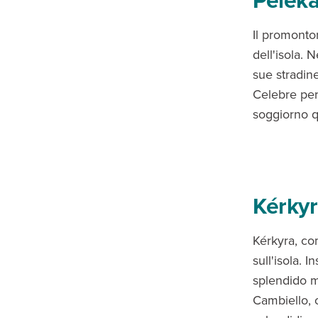
Il promontor
dell'isola. 
sue stradin
Celebre per 
soggiorno q
Kérky
Kérkyra, co
sull'isola. 
splendido mi
Cambiello, c