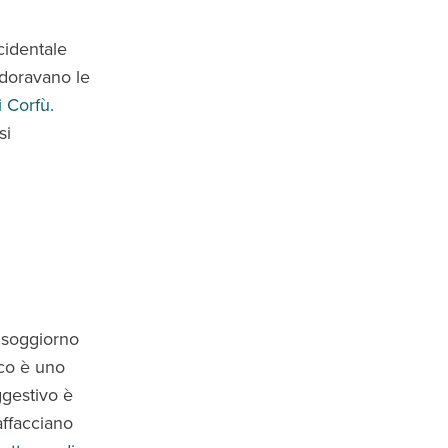
cidentale
adoravano le
i Corfù
.
si
i soggiorno
ico è uno
ggestivo è
affacciano