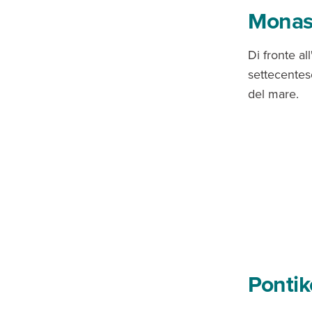
Monast
Di fronte al
settecentes
del mare.
Pontik