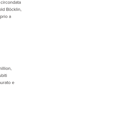
, circondata
old Böcklin,
prio a
illion,
biti
aurato e