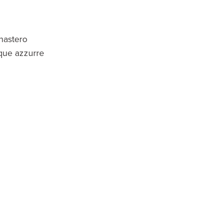
onastero
que azzurre