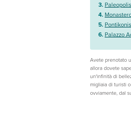
Paleopoli
Monastero
Pontikonis
Palazzo Ac
Avete prenotato u
allora dovete saper
un'infinità di bel
migliaia di turisti
ovviamente, dal s