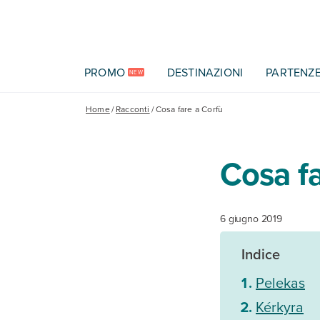
Vai al contenuto principale
PROMO
DESTINAZIONI
PARTENZ
NEW
Home
/
Racconti
/
Cosa fare a Corfù
Cosa fa
6 giugno 2019
Indice
Pelekas
Kérkyra