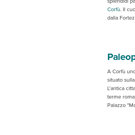
splendidi pa
Corfù
. Il c
dalla Forte
Paleop
A Corfù uno 
situato sull
L'antica cit
terme roman
Palazzo "Mo