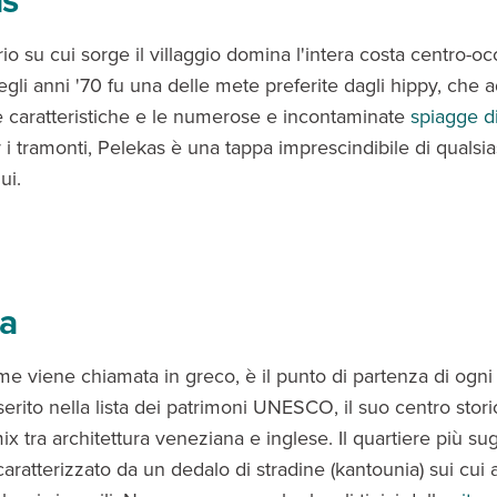
io su cui sorge il villaggio domina l'intera costa centro-oc
Negli anni '70 fu una delle mete preferite dagli hippy, che 
e caratteristiche e le numerose e incontaminate
spiagge d
i tramonti, Pelekas è una tappa imprescindibile di qualsia
ui.
ra
me viene chiamata in greco, è il punto di partenza di ogn
Inserito nella lista dei patrimoni UNESCO, il suo centro stor
x tra architettura veneziana e inglese. Il quartiere più su
aratterizzato da un dedalo di stradine (kantounia) sui cui 