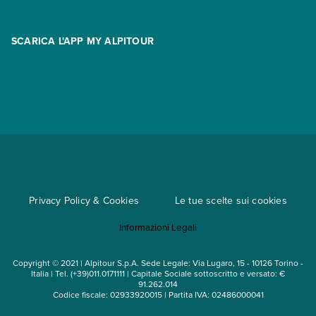
Promo
Area riservata
Opzione Flexi
Racconti
SCARICA L'APP MY ALPITOUR
Assicurazioni
Condizioni generali di contratto
Partnership
App My Alpitour World
Documenti per l'espatrio
Parti e Riparti
Convenzioni
Trova un'agenzia
Viaggi di gruppo
Metodi di pagamento
Regole per viaggiare
Cataloghi
Privacy Policy & Cookies
Le tue scelte sui cookies
Mappa del sito
Informazioni Legali
Noleggio auto
Copyright © 2021 | Alpitour S.p.A. Sede Legale: Via Lugaro, 15 - 10126 Torino -
Italia | Tel. (+39)011.0171111 | Capitale Sociale sottoscritto e versato: €
91.262.014
Codice fiscale: 02933920015 | Partita IVA: 02486000041